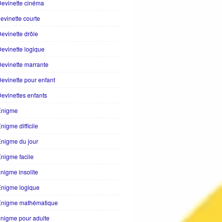
evinette cinéma
evinette courte
evinette drôle
evinette logique
evinette marrante
evinette pour enfant
evinettes enfants
Enigme
nigme difficile
nigme du jour
nigme facile
nigme insolite
Enigme logique
Énigme mathématique
nigme pour adulte