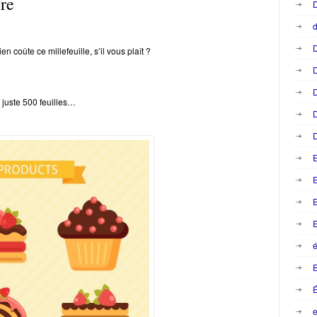
bre
D
d
D
n coûte ce millefeuille, s’il vous plaît ?
D
D
 juste 500 feuilles…
D
D
E
E
E
é
e