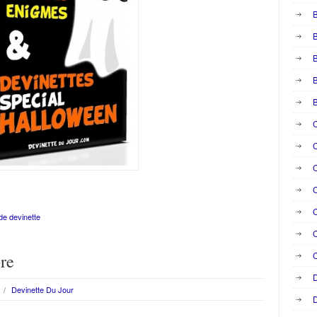
B
B
B
C
C
C
C
C
e devinette
C
bre
D
/
Devinette Du Jour
D