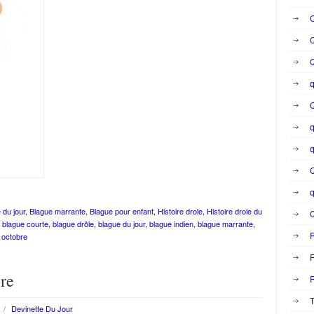
O
Q
q
Q
q
q
Q
q
 du jour
,
Blague marrante
,
Blague pour enfant
,
Histoire drole
,
Histoire drole du
,
blague courte
,
blague drôle
,
blague du jour
,
blague indien
,
blague marrante
,
s octobre
R
bre
R
T
/
Devinette Du Jour