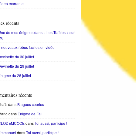
ideo marrante
les récents
ne de mes énigmes dans « Les Traîtres » sur
M6
 nouveaux rébus faciles en vidéo
evinette du 30 juillet
evinette du 29 juillet
nigme du 28 juillet
entaires récents
haïs
dans
Blagues courtes
Mario
dans
Enigme de Fall
CLODEMCOCE
dans
Toi aussi, participe !
Emmanuel
dans
Toi aussi, participe !