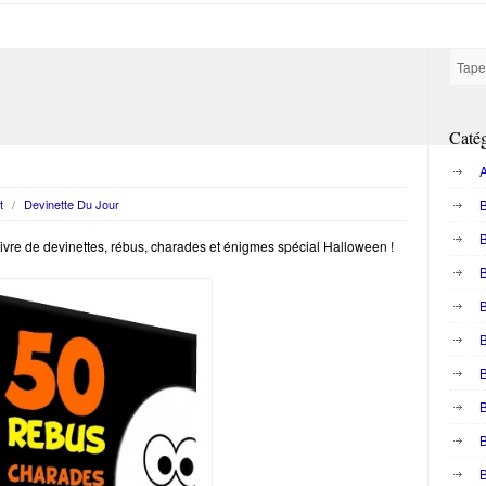
Catég
A
t
/
Devinette Du Jour
B
livre de devinettes, rébus, charades et énigmes spécial Halloween !
B
B
B
B
B