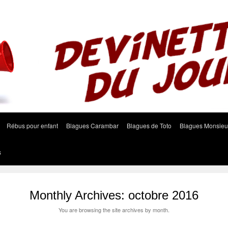
Rébus pour enfant
Blagues Carambar
Blagues de Toto
Blagues Monsieu
s
Monthly Archives:
octobre 2016
You are browsing the site archives by month.