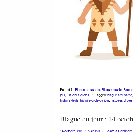
Posted in:
Blague amusante
,
Blague courte
,
Blague
jour
,
Histoires droles
/
Tagged:
blague amusante
histoire drole
,
histoire drole du jour
,
histoires drole
Blague du jour : 14 octo
14 octobre, 2016 1 h 45 min
/
Leave a Comment