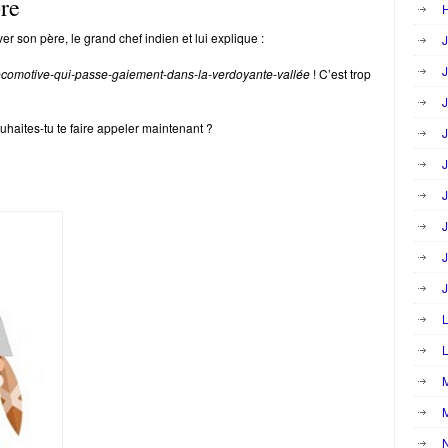
bre
H
er son père, le grand chef indien et lui explique :
J
J
ocomotive-qui-passe-gaiement-dans-la-verdoyante-vallée
! C’est trop
J
uhaites-tu te faire appeler maintenant ?
J
J
J
J
J
J
L