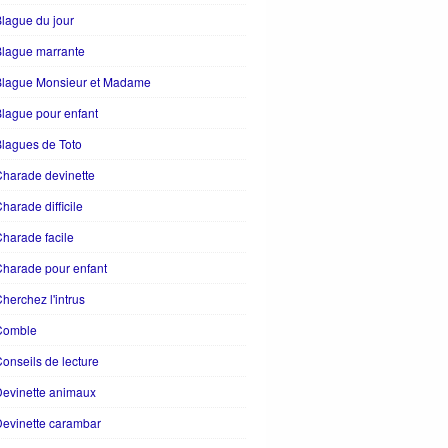
lague du jour
Blague marrante
Blague Monsieur et Madame
lague pour enfant
lagues de Toto
harade devinette
harade difficile
harade facile
harade pour enfant
herchez l'intrus
Comble
onseils de lecture
evinette animaux
evinette carambar