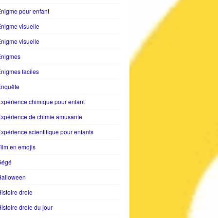
nigme pour enfant
nigme visuelle
nigme visuelle
Enigmes
nigmes faciles
Enquête
xpérience chimique pour enfant
Expérience de chimie amusante
xpérience scientifique pour enfants
ilm en emojis
Gégé
Halloween
istoire drole
istoire drole du jour