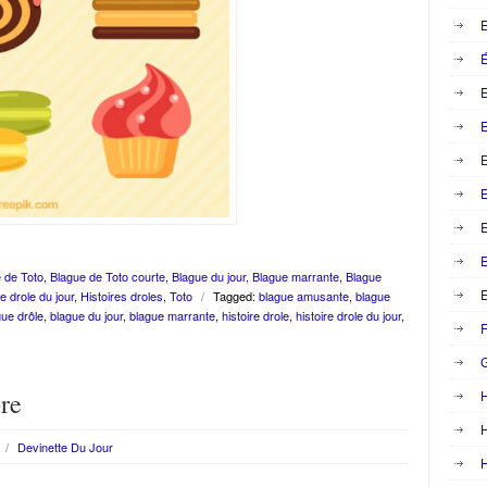
E
É
E
E
E
 de Toto
,
Blague de Toto courte
,
Blague du jour
,
Blague marrante
,
Blague
E
re drole du jour
,
Histoires droles
,
Toto
/
Tagged:
blague amusante
,
blague
gue drôle
,
blague du jour
,
blague marrante
,
histoire drole
,
histoire drole du jour
,
F
bre
H
/
Devinette Du Jour
H