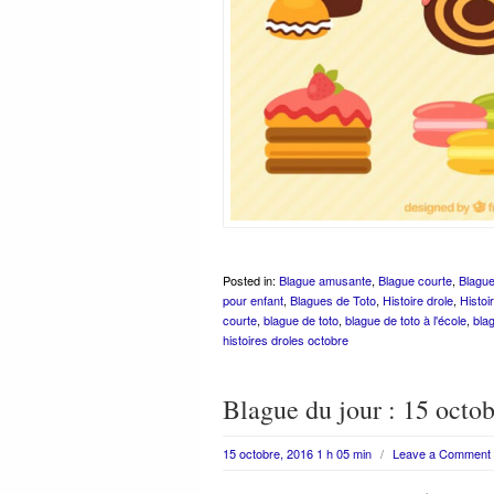
Posted in:
Blague amusante
,
Blague courte
,
Blague
pour enfant
,
Blagues de Toto
,
Histoire drole
,
Histoi
courte
,
blague de toto
,
blague de toto à l'école
,
bla
histoires droles octobre
Blague du jour : 15 octo
15 octobre, 2016 1 h 05 min
/
Leave a Comment