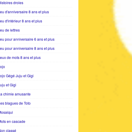
istoires droles
eu d'anniversaire 8 ans et plus
eu d'intérieur 8 ans et plus
eu de lettres
eu pour anniversaire 6 ans et plus
eu pour anniversaire 8 ans et plus
eux de mots 8 ans et plus
ojo
ojo Gégé Juju et Gigi
uju et Gigi
La chimie amusante
es blagues de Toto
Mosaiqui
Mots en cascade
Non classé