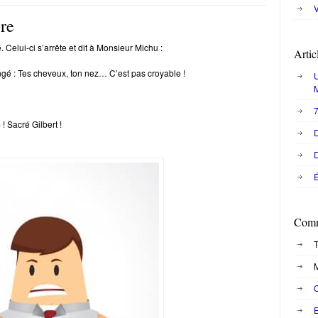
V
bre
elui-ci s’arrête et dit à Monsieur Michu :
Artic
angé : Tes cheveux, ton nez… C’est pas croyable !
U
7
 Sacré Gilbert !
D
D
É
Comm
T