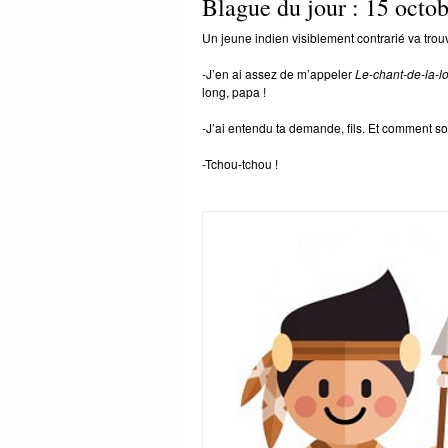
Blague du jour : 15 octo
Un jeune indien visiblement contrarié va trouv
-J’en ai assez de m’appeler
Le-chant-de-la-l
long, papa !
-J’ai entendu ta demande, fils. Et comment so
-Tchou-tchou !