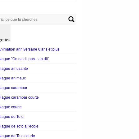
ories
nimation anniversaire 6 ans et plus
lague "On ne dit pas…on dit"
Blague amusante
Blague animaux
Blague carambar
lague carambar courte
lague courte
lague de Toto
lague de Toto à l'école
lague de Toto courte