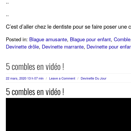
..
..
C’est d’aller chez le dentiste pour se faire poser une
Posted in:
Blague amusante
,
Blague pour enfant
,
Comble
Devinette drôle
,
Devinette marrante
,
Devinette pour enfa
5 combles en vidéo !
22 mars, 2020 13 h 07 min
/
Leave a Comment
/
Devinette Du Jour
5 combles en vidéo !