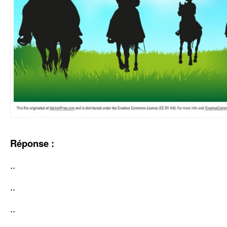
Réponse :
..
..
..