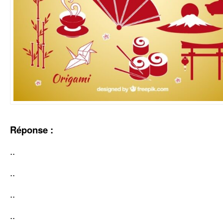
Réponse :
..
..
..
..