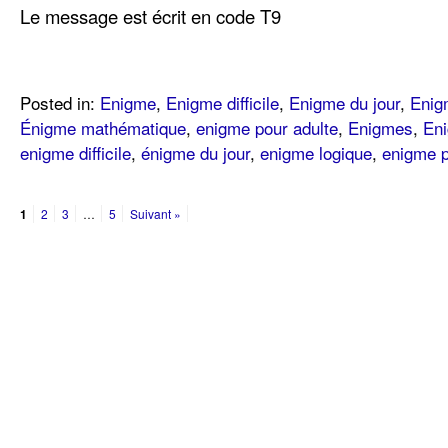
Le message est écrit en code T9
Posted in:
Enigme
,
Enigme difficile
,
Enigme du jour
,
Enig
Énigme mathématique
,
enigme pour adulte
,
Enigmes
,
Eni
enigme difficile
,
énigme du jour
,
enigme logique
,
enigme p
1
2
3
…
5
Suivant »