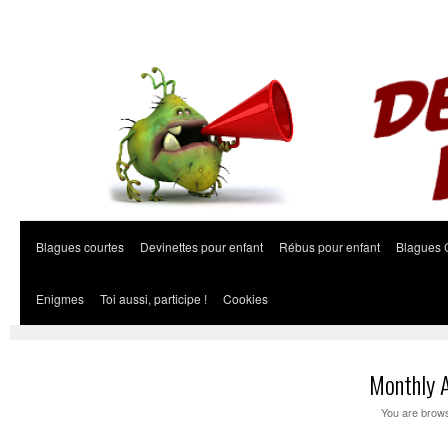
Blagues courtes
Devinettes pour enfant
Rébus pour enfant
Blagues 
Enigmes
Toi aussi, participe !
Cookies
Monthly A
You are brows