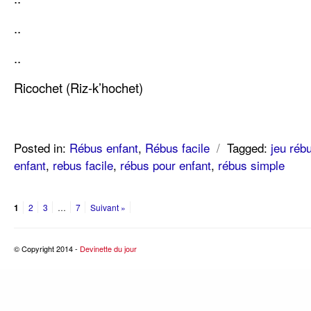
..
..
Ricochet (Riz-k’hochet)
Posted in:
Rébus enfant
,
Rébus facile
/
Tagged:
jeu réb
enfant
,
rebus facile
,
rébus pour enfant
,
rébus simple
1
2
3
…
7
Suivant »
© Copyright 2014 -
Devinette du jour