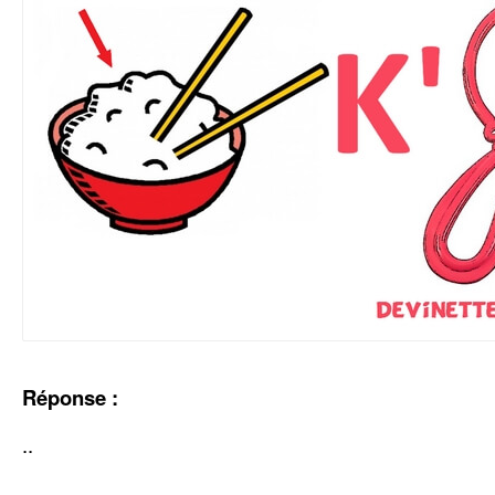
Réponse :
..
..