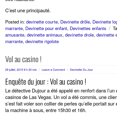
C’est une principauté.
Posted in:
devinette courte
,
Devinette drôle
,
Devinette lo
marrante
,
Devinette pour enfant
,
Devinettes enfants
/
T
amusante
,
devinette animaux
,
devinette drole
,
devinette 
marrante
,
devinette rigolote
Vol au casino !
29 juillet, 2015 9 h 20 min
/
Leave a Comment
/
Devinette Du Jour
Enquête du jour : Vol au casino !
Le détective Dujour a été appelé en renfort dans l’un
casinos de Las Vegas. Un vol a été commis, une cli
s’est fait voler son collier de perles qu’elle portait sur 
la machine à sous, entre 15h30 et 16h.