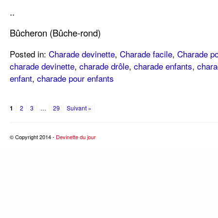
..
Bûcheron (Bûche-rond)
Posted in:
Charade devinette
,
Charade facile
,
Charade po
charade devinette
,
charade drôle
,
charade enfants
,
chara
enfant
,
charade pour enfants
1
2
3
…
29
Suivant »
© Copyright 2014 -
Devinette du jour