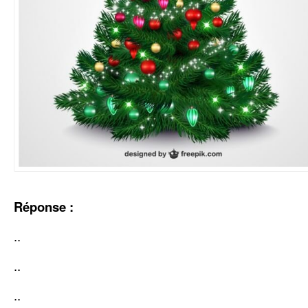
Réponse :
..
..
..