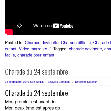
Posted in:
Charade devinette
,
Charade difficile
,
Charade f
enfant
,
Video marrante
/
Tagged:
charade devinette
,
cha
facile
,
charade pour enfant
Charade du 24 septembre
24 septembre, 2019 13 h 52 min
/
Leave a Comment
/
Devinette Du Jour
Charade du 24 septembre
Mon premier est avant do
Mon deuxième est après do