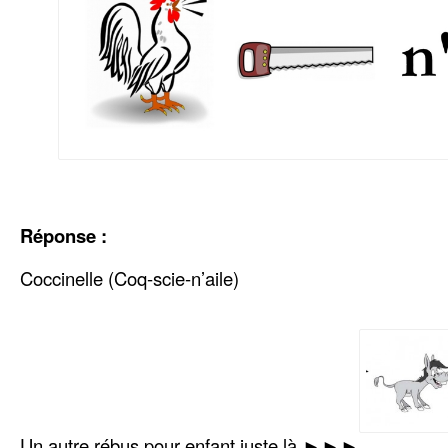
Réponse :
Coccinelle (Coq-scie-n’aile)
Un autre rébus pour enfant juste là ►►►