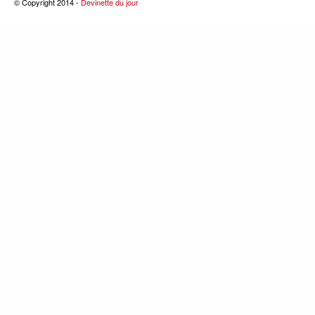
© Copyright 2014 -
Devinette du jour