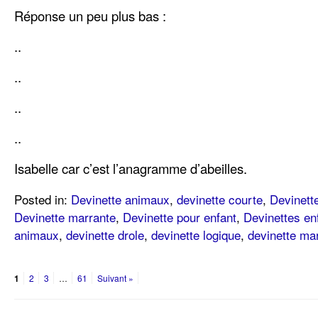
Réponse un peu plus bas :
..
..
..
..
Isabelle car c’est l’anagramme d’abeilles.
Posted in:
Devinette animaux
,
devinette courte
,
Devinette
Devinette marrante
,
Devinette pour enfant
,
Devinettes en
animaux
,
devinette drole
,
devinette logique
,
devinette ma
1
2
3
…
61
Suivant »