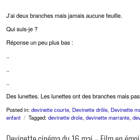
J’ai deux branches mais jamais aucune feuille.
Qui suis-je ?
Réponse un peu plus bas :
..
..
..
Des lunettes. Les lunettes ont des branches mais pas
Posted in:
devinette courte
,
Devinette drôle
,
Devinette m
enfant
/
Tagged:
devinette drole
,
devinette marrante
,
dev
Devinette cinéma du 16 mai – Film en émoj