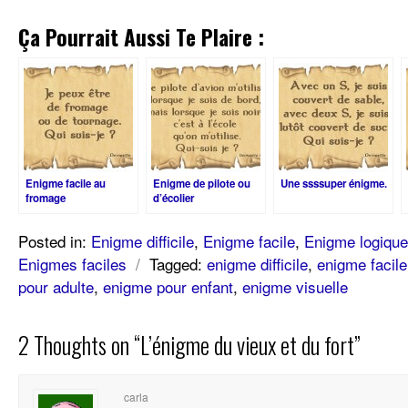
Ça Pourrait Aussi Te Plaire :
Enigme facile au
Enigme de pilote ou
Une ssssuper énigme.
fromage
d’écolier
Posted in:
Enigme difficile
,
Enigme facile
,
Enigme logique
Enigmes faciles
/
Tagged:
enigme difficile
,
enigme facile
pour adulte
,
enigme pour enfant
,
enigme visuelle
2 Thoughts on “
L’énigme du vieux et du fort
”
carla