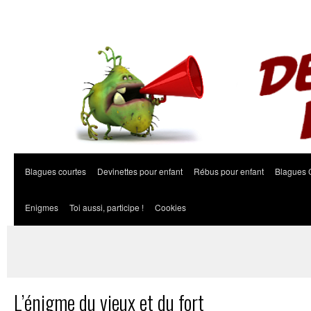
Blagues courtes
Devinettes pour enfant
Rébus pour enfant
Blagues 
Enigmes
Toi aussi, participe !
Cookies
L’énigme du vieux et du fort