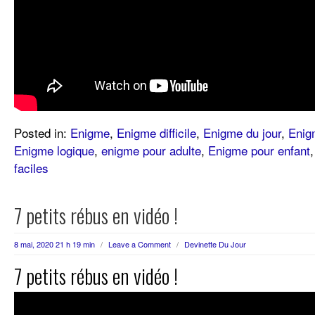
Posted in:
Enigme
,
Enigme difficile
,
Enigme du jour
,
Enig
Enigme logique
,
enigme pour adulte
,
Enigme pour enfant
faciles
7 petits rébus en vidéo !
8 mai, 2020 21 h 19 min
/
Leave a Comment
/
Devinette Du Jour
7 petits rébus en vidéo !