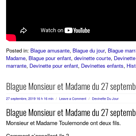
Posted in:
Blague amusante
,
Blague du jour
,
Blague marr
Madame
,
Blague pour enfant
,
devinette courte
,
Devinette
marrante
,
Devinette pour enfant
,
Devinettes enfants
,
Hist
Blague Monsieur et Madame du 27 septemb
27 septembre, 2019 16 h 16 min
/
Leave a Comment
/
Devinette Du Jour
Blague Monsieur et Madame du 27 septemb
Monsieur et Madame Toulemonde ont deux fils.
Comment s’appellent-ils ?