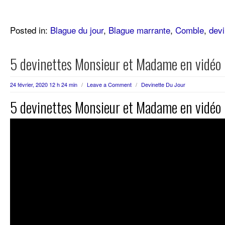
Posted in:
Blague du jour
,
Blague marrante
,
Comble
,
devi
5 devinettes Monsieur et Madame en vidéo
24 février, 2020 12 h 24 min
/
Leave a Comment
/
Devinette Du Jour
5 devinettes Monsieur et Madame en vidéo