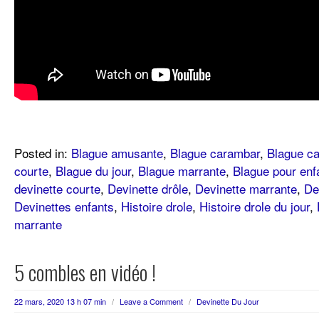
Posted in:
Blague amusante
,
Blague carambar
,
Blague c
courte
,
Blague du jour
,
Blague marrante
,
Blague pour enf
devinette courte
,
Devinette drôle
,
Devinette marrante
,
De
Devinettes enfants
,
Histoire drole
,
Histoire drole du jour
,
marrante
5 combles en vidéo !
22 mars, 2020 13 h 07 min
/
Leave a Comment
/
Devinette Du Jour