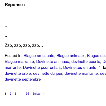
Réponse :
..
..
..
Zzb, zzb, zzb, zzb…
Posted in:
Blague amusante
,
Blague animaux
,
Blague cou
Blague marrante
,
Devinette animaux
,
devinette courte
,
D
marrante
,
Devinette pour enfant
,
Devinettes enfants
/
T
devinette drole
,
devinette du jour
,
devinette marrante
,
dev
devinette septembre
1
2
3
…
65
Suivant »