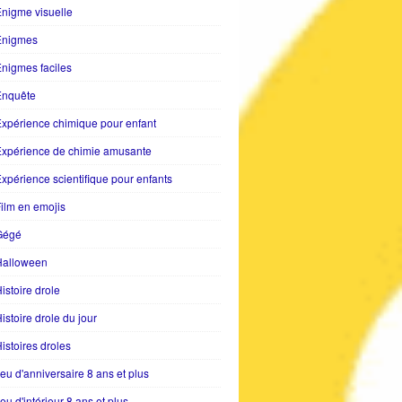
nigme visuelle
Enigmes
nigmes faciles
Enquête
xpérience chimique pour enfant
Expérience de chimie amusante
xpérience scientifique pour enfants
ilm en emojis
Gégé
Halloween
istoire drole
istoire drole du jour
istoires droles
eu d'anniversaire 8 ans et plus
eu d'intérieur 8 ans et plus