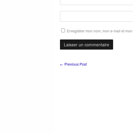
Enregistrer mon nom, mon e-mail et mon 
←
Previous Post