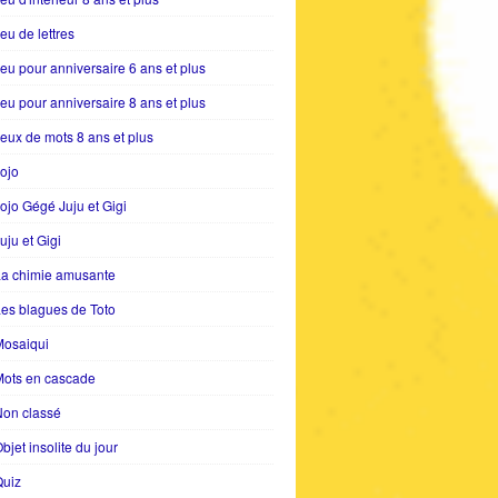
eu de lettres
eu pour anniversaire 6 ans et plus
eu pour anniversaire 8 ans et plus
eux de mots 8 ans et plus
ojo
ojo Gégé Juju et Gigi
uju et Gigi
La chimie amusante
es blagues de Toto
Mosaiqui
Mots en cascade
Non classé
bjet insolite du jour
Quiz