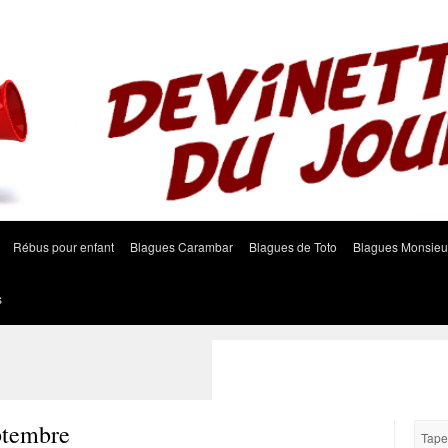
Rébus pour enfant
Blagues Carambar
Blagues de Toto
Blagues Monsieu
s
ptembre