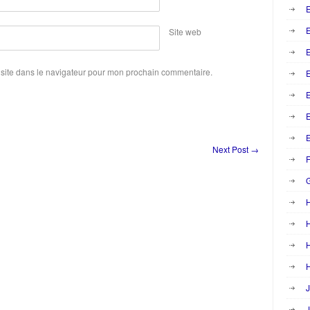
E
Site web
E
site dans le navigateur pour mon prochain commentaire.
E
E
Next Post
→
F
H
H
H
J
J