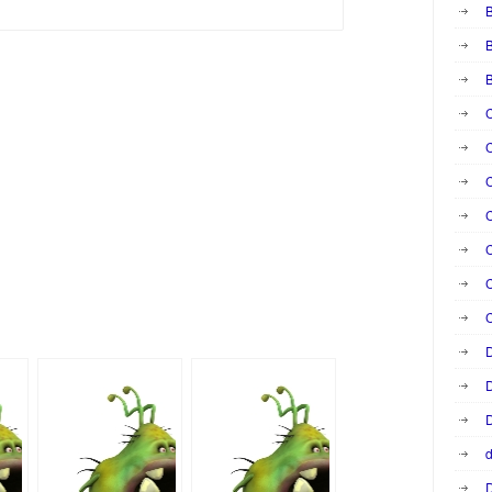
B
B
C
C
C
C
C
C
D
D
D
d
D