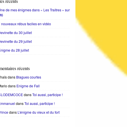
les récents
ne de mes énigmes dans « Les Traîtres » sur
M6
 nouveaux rébus faciles en vidéo
evinette du 30 juillet
evinette du 29 juillet
nigme du 28 juillet
entaires récents
haïs
dans
Blagues courtes
Mario
dans
Enigme de Fall
CLODEMCOCE
dans
Toi aussi, participe !
Emmanuel
dans
Toi aussi, participe !
rince
dans
L’énigme du vieux et du fort