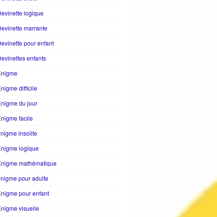
evinette logique
evinette marrante
evinette pour enfant
evinettes enfants
Enigme
nigme difficile
nigme du jour
nigme facile
nigme insolite
Enigme logique
Énigme mathématique
nigme pour adulte
nigme pour enfant
nigme visuelle