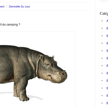
ment
/
Devinette Du Jour
Catég
A
it du camping ?
B
B
B
B
B
B
B