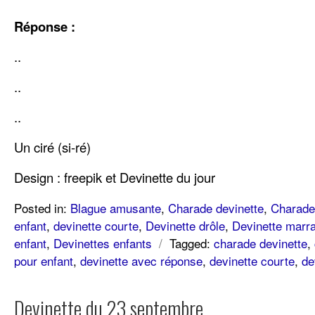
Réponse :
..
..
..
Un ciré (si-ré)
Design : freepik et Devinette du jour
Posted in:
Blague amusante
,
Charade devinette
,
Charade 
enfant
,
devinette courte
,
Devinette drôle
,
Devinette marr
enfant
,
Devinettes enfants
/
Tagged:
charade devinette
,
pour enfant
,
devinette avec réponse
,
devinette courte
,
de
Devinette du 23 septembre