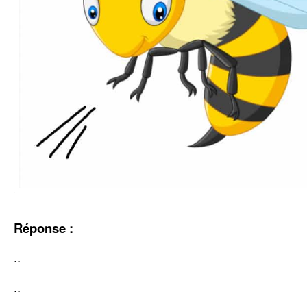
Réponse :
..
..