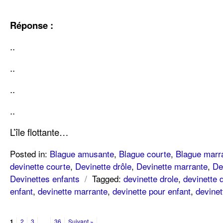
Réponse :
..
..
..
..
L’île flottante…
Posted in:
Blague amusante
,
Blague courte
,
Blague marr
devinette courte
,
Devinette drôle
,
Devinette marrante
,
De
Devinettes enfants
/
Tagged:
devinette drole
,
devinette 
enfant
,
devinette marrante
,
devinette pour enfant
,
devinet
1
2
3
…
36
Suivant »