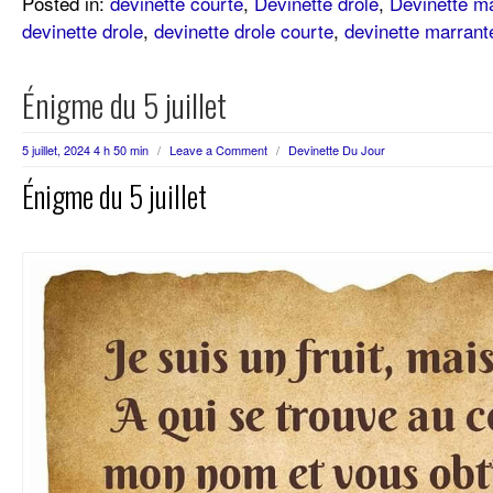
Posted in:
devinette courte
,
Devinette drôle
,
Devinette m
devinette drole
,
devinette drole courte
,
devinette marrant
Énigme du 5 juillet
5 juillet, 2024 4 h 50 min
/
Leave a Comment
/
Devinette Du Jour
Énigme du 5 juillet