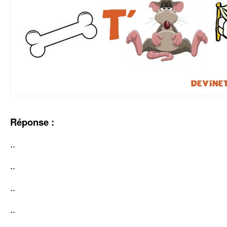
Réponse :
..
..
..
..