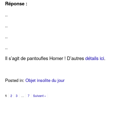
Réponse :
..
..
..
..
Il s’agit de pantoufles Homer ! D’autres
détails ici
.
Posted in:
Objet insolite du jour
1
2
3
…
7
Suivant »