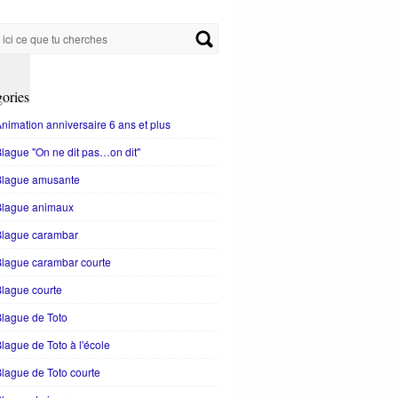
ories
nimation anniversaire 6 ans et plus
lague "On ne dit pas…on dit"
Blague amusante
Blague animaux
Blague carambar
lague carambar courte
lague courte
lague de Toto
lague de Toto à l'école
lague de Toto courte