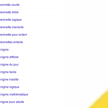
evinette courte
evinette drôle
evinette logique
evinette marrante
evinette pour enfant
evinettes enfants
Enigme
nigme difficile
nigme du jour
nigme facile
nigme insolite
Enigme logique
Énigme mathématique
nigme pour adulte