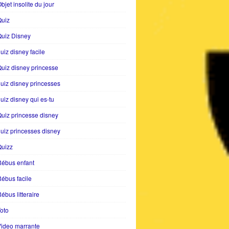
bjet insolite du jour
Quiz
uiz Disney
uiz disney facile
uiz disney princesse
uiz disney princesses
uiz disney qui es-tu
uiz princesse disney
uiz princesses disney
Quizz
Rébus enfant
ébus facile
ébus litteraire
oto
ideo marrante