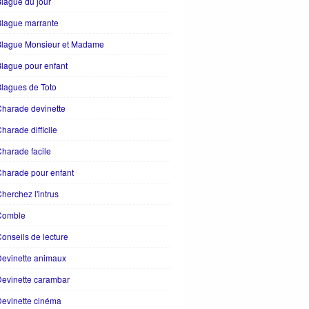
lague du jour
Blague marrante
Blague Monsieur et Madame
lague pour enfant
lagues de Toto
harade devinette
harade difficile
harade facile
harade pour enfant
herchez l'intrus
Comble
onseils de lecture
evinette animaux
evinette carambar
evinette cinéma