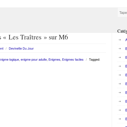
Catég
 « Les Traîtres » sur M6
A
ent
/
Devinette Du Jour
B
nigme logique
,
enigme pour adulte
,
Enigmes
,
Enigmes faciles
/
Tagged:
B
B
B
B
B