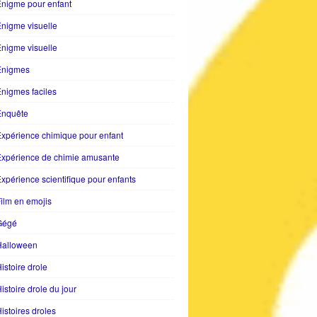
nigme pour enfant
nigme visuelle
nigme visuelle
Enigmes
nigmes faciles
Enquête
xpérience chimique pour enfant
Expérience de chimie amusante
xpérience scientifique pour enfants
ilm en emojis
Gégé
Halloween
istoire drole
istoire drole du jour
istoires droles