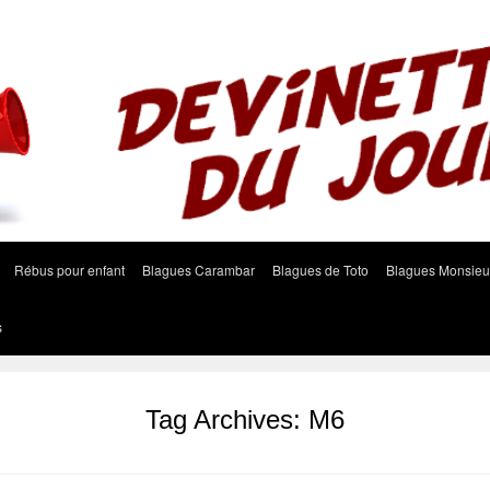
Rébus pour enfant
Blagues Carambar
Blagues de Toto
Blagues Monsieu
s
Tag Archives:
M6