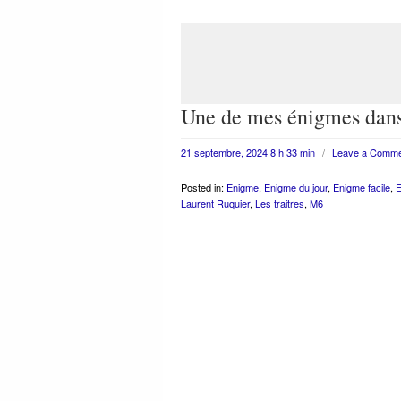
Une de mes énigmes dans
21 septembre, 2024 8 h 33 min
/
Leave a Comm
Posted in:
Enigme
,
Enigme du jour
,
Enigme facile
,
E
Laurent Ruquier
,
Les traitres
,
M6