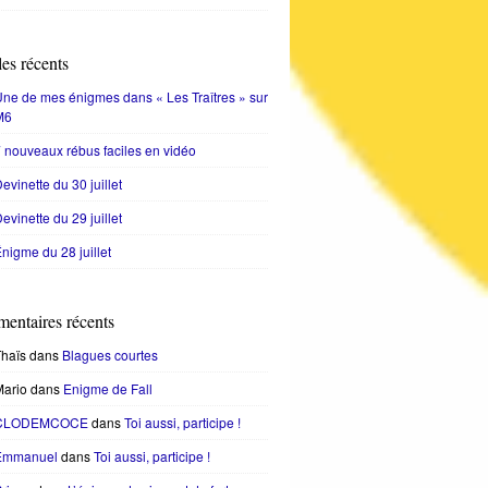
les récents
ne de mes énigmes dans « Les Traîtres » sur
M6
 nouveaux rébus faciles en vidéo
evinette du 30 juillet
evinette du 29 juillet
nigme du 28 juillet
entaires récents
haïs
dans
Blagues courtes
Mario
dans
Enigme de Fall
CLODEMCOCE
dans
Toi aussi, participe !
Emmanuel
dans
Toi aussi, participe !