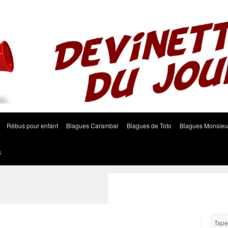
Rébus pour enfant
Blagues Carambar
Blagues de Toto
Blagues Monsieu
s