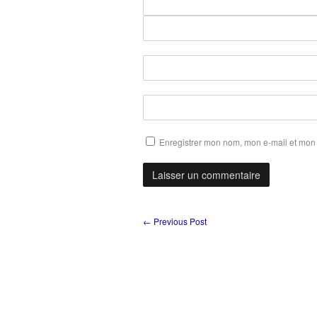
Enregistrer mon nom, mon e-mail et mon 
←
Previous Post