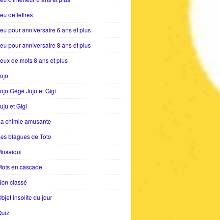
eu de lettres
eu pour anniversaire 6 ans et plus
eu pour anniversaire 8 ans et plus
eux de mots 8 ans et plus
ojo
ojo Gégé Juju et Gigi
uju et Gigi
La chimie amusante
es blagues de Toto
Mosaiqui
Mots en cascade
Non classé
bjet insolite du jour
Quiz