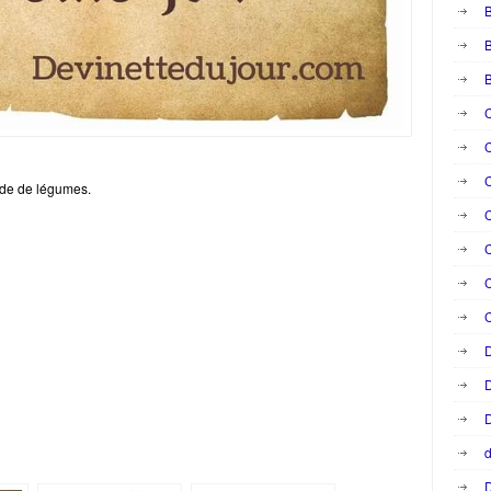
B
B
C
C
C
lade de légumes.
C
C
C
D
D
D
d
D