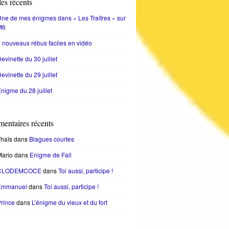
les récents
ne de mes énigmes dans « Les Traîtres » sur
M6
 nouveaux rébus faciles en vidéo
evinette du 30 juillet
evinette du 29 juillet
nigme du 28 juillet
entaires récents
haïs
dans
Blagues courtes
Mario
dans
Enigme de Fall
CLODEMCOCE
dans
Toi aussi, participe !
Emmanuel
dans
Toi aussi, participe !
rince
dans
L’énigme du vieux et du fort