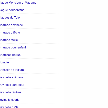
Blague Monsieur et Madame
lague pour enfant
lagues de Toto
harade devinette
harade difficile
harade facile
harade pour enfant
herchez l'intrus
Comble
onseils de lecture
evinette animaux
evinette carambar
evinette cinéma
evinette courte
evinette drôle