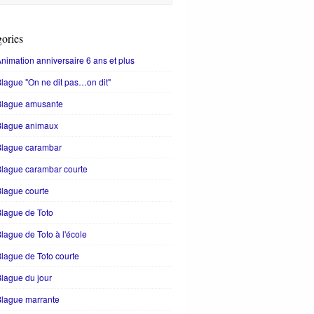
ories
nimation anniversaire 6 ans et plus
lague "On ne dit pas…on dit"
Blague amusante
Blague animaux
Blague carambar
lague carambar courte
lague courte
lague de Toto
lague de Toto à l'école
lague de Toto courte
lague du jour
Blague marrante