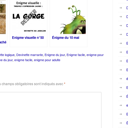
D
D
D
D
Enigme visuelle n°50
Énigme du 10 mai
caché
E
tte logique
,
Devinette marrante
,
Enigme du jour
,
Enigme facile
,
enigme pour
e du jour
,
enigme facile
,
enigme pour adulte
E
E
é
 champs obligatoires sont indiqués avec
*
e
E
É