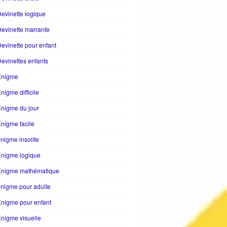
evinette logique
evinette marrante
evinette pour enfant
evinettes enfants
Enigme
nigme difficile
nigme du jour
nigme facile
nigme insolite
Enigme logique
Énigme mathématique
nigme pour adulte
nigme pour enfant
nigme visuelle