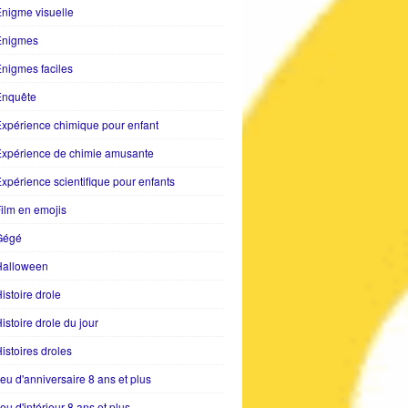
nigme visuelle
Enigmes
nigmes faciles
Enquête
xpérience chimique pour enfant
Expérience de chimie amusante
xpérience scientifique pour enfants
ilm en emojis
Gégé
Halloween
istoire drole
istoire drole du jour
istoires droles
eu d'anniversaire 8 ans et plus
eu d'intérieur 8 ans et plus