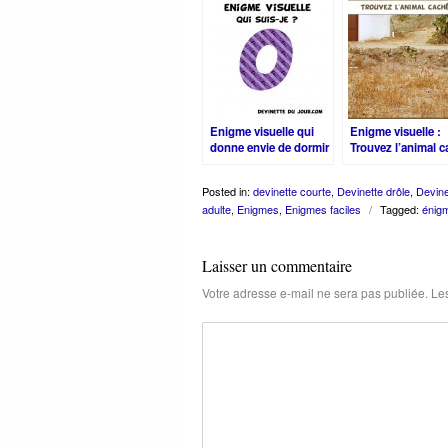
Enigme visuelle qui
Enigme visuelle :
donne envie de dormir
Trouvez l’animal 
Posted in:
devinette courte
,
Devinette drôle
,
Devine
adulte
,
Enigmes
,
Enigmes faciles
/
Tagged:
énigm
Laisser un commentaire
Votre adresse e-mail ne sera pas publiée.
Les