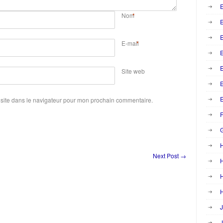
E
Nom
*
E
E-mail
*
E
Site web
E
site dans le navigateur pour mon prochain commentaire.
F
Next Post
→
H
H
H
J
J