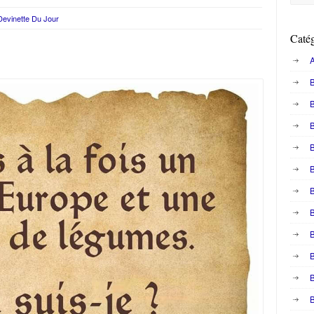
Devinette Du Jour
Catég
A
B
B
B
B
B
B
B