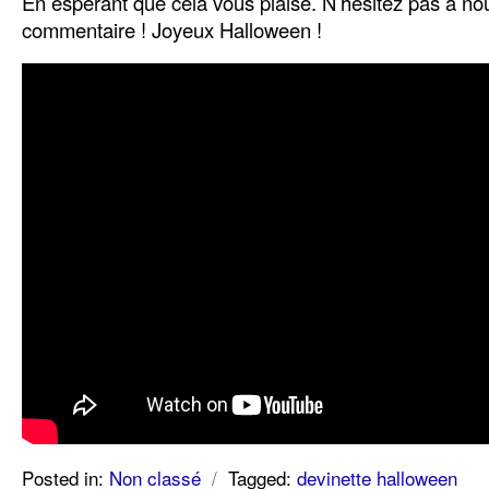
En espérant que cela vous plaise. N’hésitez pas à nou
commentaire ! Joyeux Halloween !
Posted in:
Non classé
/
Tagged:
devinette halloween