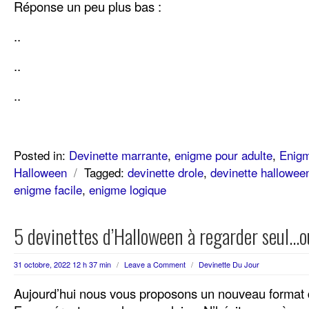
Réponse un peu plus bas :
..
..
..
Posted in:
Devinette marrante
,
enigme pour adulte
,
Enig
Halloween
/
Tagged:
devinette drole
,
devinette hallowee
enigme facile
,
enigme logique
5 devinettes d’Halloween à regarder seul…o
31 octobre, 2022 12 h 37 min
/
Leave a Comment
/
Devinette Du Jour
Aujourd’hui nous vous proposons un nouveau format d