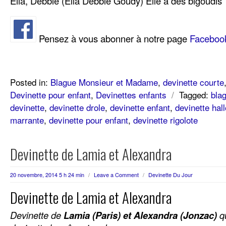
Ella, Debbie (Ella Debbie Goudy) Elle a des bigoudis
Pensez à vous abonner à notre page
Faceboo
Posted in:
Blague Monsieur et Madame
,
devinette courte
Devinette pour enfant
,
Devinettes enfants
/
Tagged:
bla
devinette
,
devinette drole
,
devinette enfant
,
devinette hal
marrante
,
devinette pour enfant
,
devinette rigolote
Devinette de Lamia et Alexandra
20 novembre, 2014 5 h 24 min
/
Leave a Comment
/
Devinette Du Jour
Devinette de Lamia et Alexandra
Devinette de
Lamia (Paris) et Alexandra (Jonzac)
qu