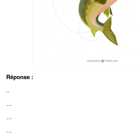
Réponse :
..
…
…
…