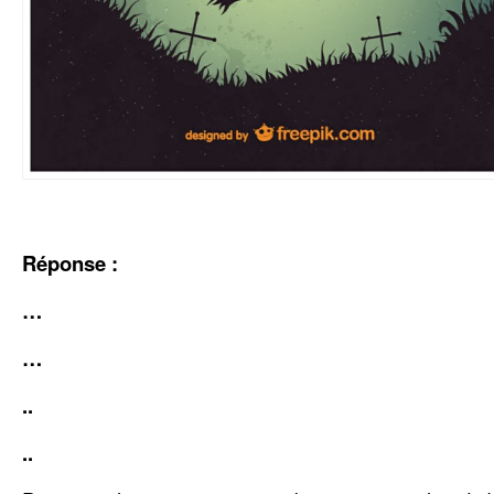
Réponse :
…
…
..
..