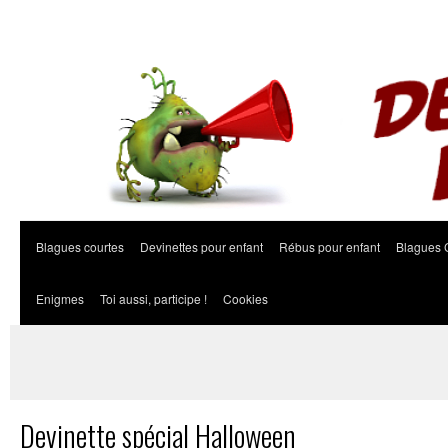
Blagues courtes
Devinettes pour enfant
Rébus pour enfant
Blagues 
Enigmes
Toi aussi, participe !
Cookies
Devinette spécial Halloween