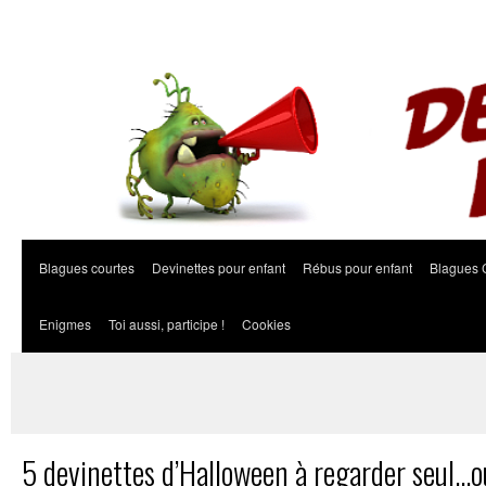
Blagues courtes
Devinettes pour enfant
Rébus pour enfant
Blagues 
Enigmes
Toi aussi, participe !
Cookies
5 devinettes d’Halloween à regarder seul…o