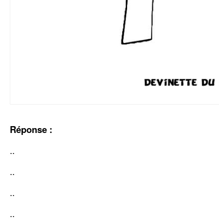
Réponse :
..
..
..
..