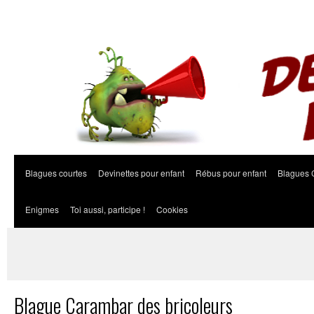
Blagues courtes
Devinettes pour enfant
Rébus pour enfant
Blagues 
Enigmes
Toi aussi, participe !
Cookies
Blague Carambar des bricoleurs