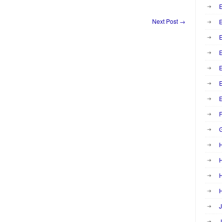
E
Next Post
→
E
E
E
F
H
H
H
J
J