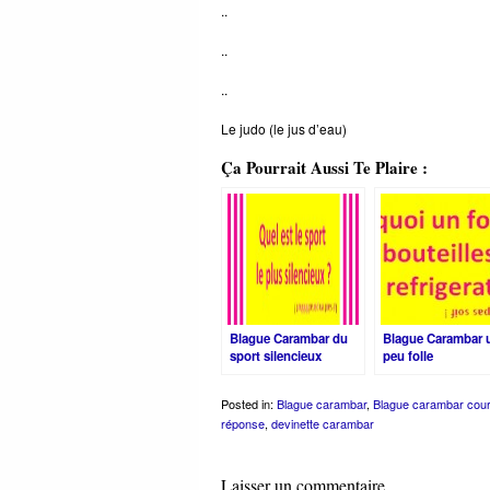
..
..
..
Le judo (le jus d’eau)
Ça Pourrait Aussi Te Plaire :
Blague Carambar du
Blague Carambar 
sport silencieux
peu folle
Posted in:
Blague carambar
,
Blague carambar cour
réponse
,
devinette carambar
Laisser un commentaire