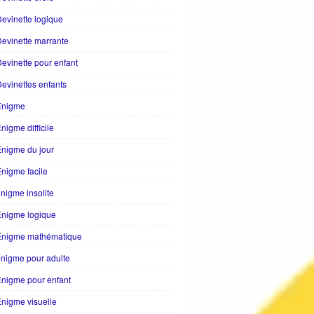
evinette logique
evinette marrante
evinette pour enfant
evinettes enfants
Enigme
nigme difficile
nigme du jour
nigme facile
nigme insolite
Enigme logique
Énigme mathématique
nigme pour adulte
nigme pour enfant
nigme visuelle