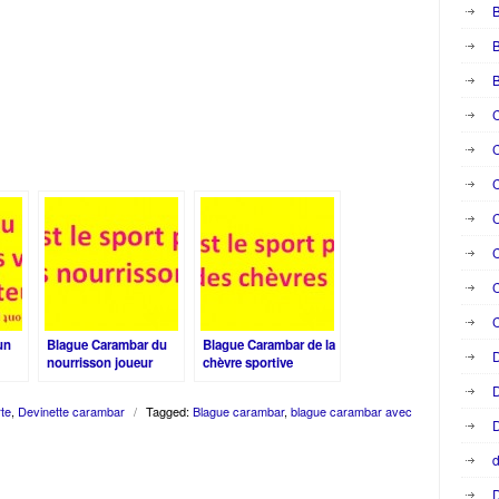
B
B
C
C
C
C
C
C
un
Blague Carambar du
Blague Carambar de la
D
nourrisson joueur
chèvre sportive
D
te
,
Devinette carambar
/
Tagged:
Blague carambar
,
blague carambar avec
D
d
D