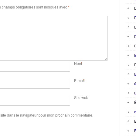
 champs obligatoires sont indiqués avec
*
D
D
D
D
E
Nom
*
E
E
E-mail
*
é
Site web
e
site dans le navigateur pour mon prochain commentaire.
E
É