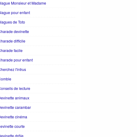
Blague Monsieur et Madame
lague pour enfant
lagues de Toto
harade devinette
harade difficile
harade facile
harade pour enfant
herchez l'intrus
Comble
onseils de lecture
evinette animaux
evinette carambar
evinette cinéma
evinette courte
evinette drôle