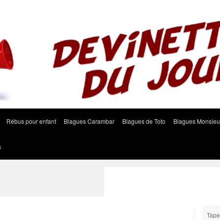
Rébus pour enfant
Blagues Carambar
Blagues de Toto
Blagues Monsieu
s