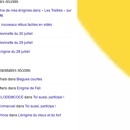
les récents
ne de mes énigmes dans « Les Traîtres » sur
M6
 nouveaux rébus faciles en vidéo
evinette du 30 juillet
evinette du 29 juillet
nigme du 28 juillet
entaires récents
haïs
dans
Blagues courtes
Mario
dans
Enigme de Fall
CLODEMCOCE
dans
Toi aussi, participe !
Emmanuel
dans
Toi aussi, participe !
rince
dans
L’énigme du vieux et du fort