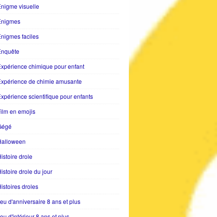
nigme visuelle
Enigmes
nigmes faciles
Enquête
xpérience chimique pour enfant
Expérience de chimie amusante
xpérience scientifique pour enfants
ilm en emojis
Gégé
Halloween
istoire drole
istoire drole du jour
istoires droles
eu d'anniversaire 8 ans et plus
eu d'intérieur 8 ans et plus