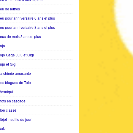
eu de lettres
eu pour anniversaire 6 ans et plus
eu pour anniversaire 8 ans et plus
eux de mots 8 ans et plus
ojo
ojo Gégé Juju et Gigi
uju et Gigi
La chimie amusante
es blagues de Toto
Mosaiqui
Mots en cascade
Non classé
bjet insolite du jour
Quiz