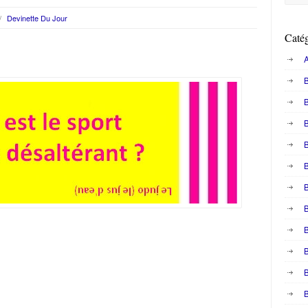
/
Devinette Du Jour
Catég
A
B
B
B
B
B
B
B