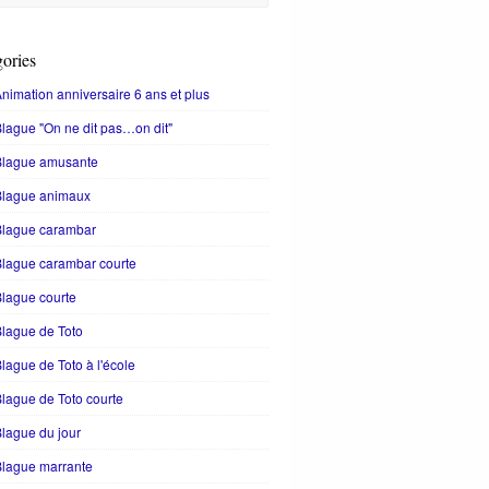
ories
nimation anniversaire 6 ans et plus
lague "On ne dit pas…on dit"
Blague amusante
Blague animaux
Blague carambar
lague carambar courte
lague courte
lague de Toto
lague de Toto à l'école
lague de Toto courte
lague du jour
Blague marrante