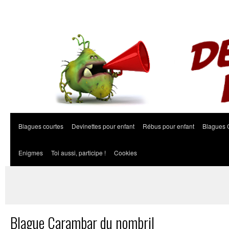
Blagues courtes
Devinettes pour enfant
Rébus pour enfant
Blagues 
Enigmes
Toi aussi, participe !
Cookies
Blague Carambar du nombril