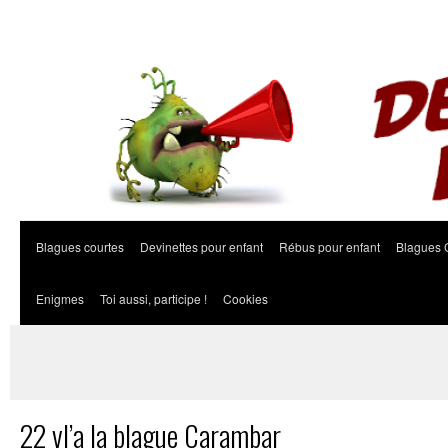
Blagues courtes
Devinettes pour enfant
Rébus pour enfant
Blagues 
Enigmes
Toi aussi, participe !
Cookies
22 vl’a la blague Carambar