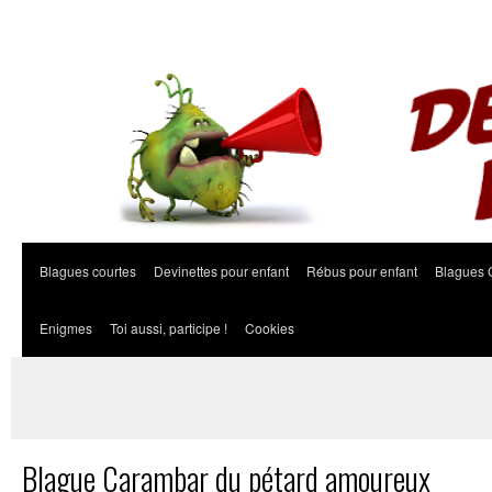
Blagues courtes
Devinettes pour enfant
Rébus pour enfant
Blagues 
Enigmes
Toi aussi, participe !
Cookies
Blague Carambar du pétard amoureux