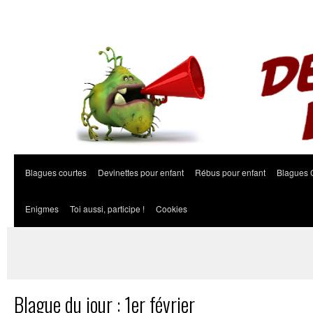
Blagues courtes
Devinettes pour enfant
Rébus pour enfant
Blagues 
Enigmes
Toi aussi, participe !
Cookies
Blague du jour : 1er février