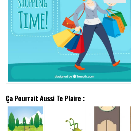
Ça Pourrait Aussi Te Plaire :