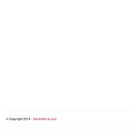
© Copyright 2014 -
Devinette du jour