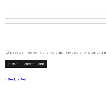
Enregistrer mon nom, mon e-mail et mon site dans le navigateur pour
←
Previous Post