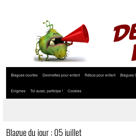
Blagues courtes
Devinettes pour enfant
Rébus pour enfant
Blagues 
Enigmes
Toi aussi, participe !
Cookies
Blague du jour : 05 juillet