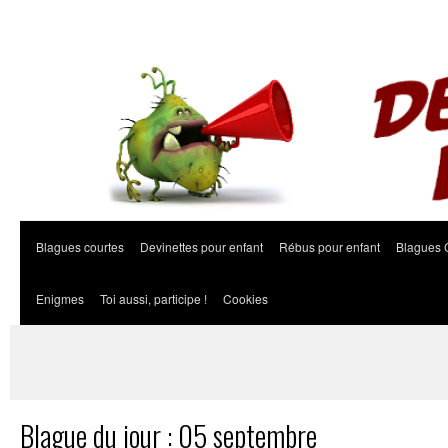
Blagues courtes
Devinettes pour enfant
Rébus pour enfant
Blagues 
Enigmes
Toi aussi, participe !
Cookies
Blague du jour : 05 septembre