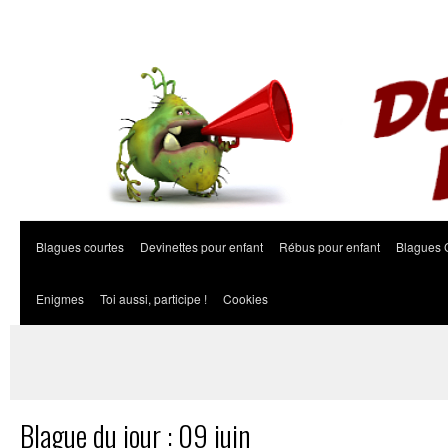
Blagues courtes
Devinettes pour enfant
Rébus pour enfant
Blagues 
Enigmes
Toi aussi, participe !
Cookies
Blague du jour : 09 juin