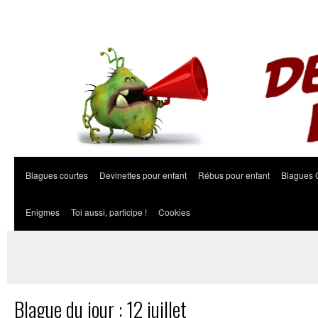
Blagues courtes
Devinettes pour enfant
Rébus pour enfant
Blagues 
Enigmes
Toi aussi, participe !
Cookies
Blague du jour : 12 juillet