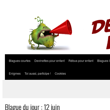
Blagues courtes
Devinettes pour enfant
Rébus pour enfant
Blagues 
Enigmes
Toi aussi, participe !
Cookies
Blague du jour : 12 juin