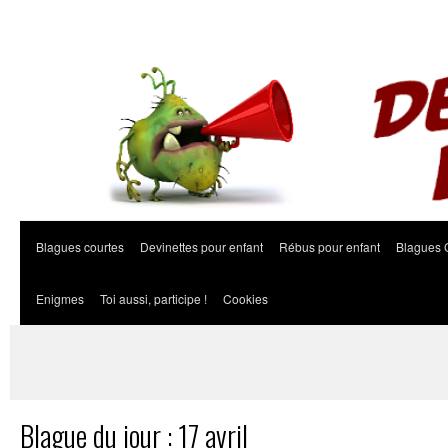
Blagues courtes
Devinettes pour enfant
Rébus pour enfant
Blagues 
Enigmes
Toi aussi, participe !
Cookies
Blague du jour : 17 avril