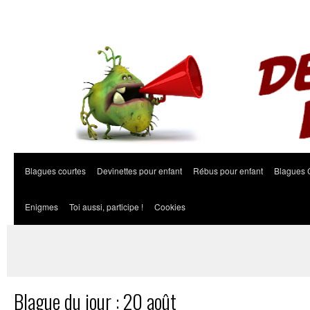
Blagues courtes
Devinettes pour enfant
Rébus pour enfant
Blagues 
Enigmes
Toi aussi, participe !
Cookies
Blague du jour : 20 août