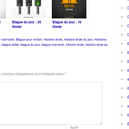
D
D
2
Blague du jour : 24
Blague du jour : 19
D
février
février
D
e marrante
,
Blague pour enfant
,
Histoire drole
,
Histoire drole du jour
,
Histoires
,
blague drôle
,
blague du jour
,
blague marrante
,
histoire drole
,
histoire drole du
E
E
E
 champs obligatoires sont indiqués avec
*
é
e
E
É
Nom
*