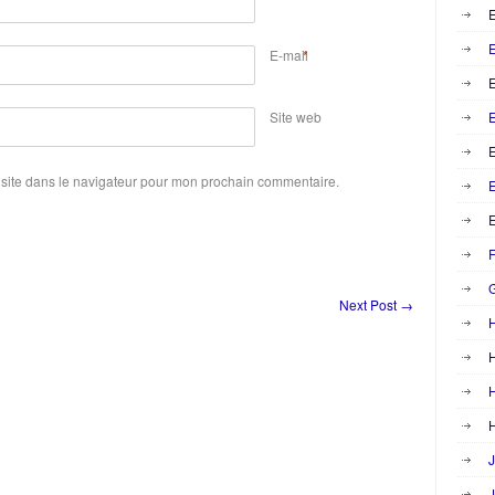
E
E-mail
*
E
Site web
E
site dans le navigateur pour mon prochain commentaire.
E
F
Next Post
→
H
H
H
J
J