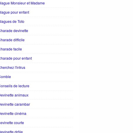
Blague Monsieur et Madame
lague pour enfant
lagues de Toto
harade devinette
harade difficile
harade facile
harade pour enfant
herchez l'intrus
Comble
onseils de lecture
evinette animaux
evinette carambar
evinette cinéma
evinette courte
evinette drôle