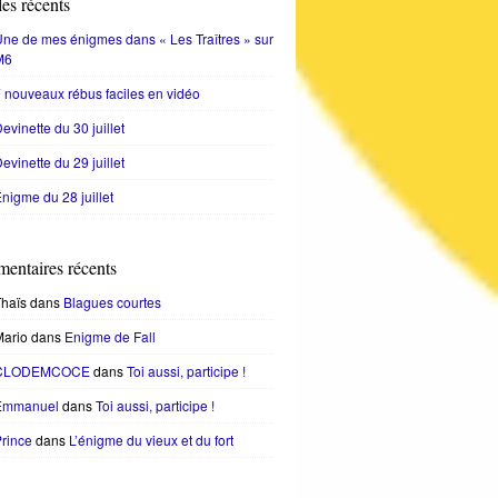
les récents
ne de mes énigmes dans « Les Traîtres » sur
M6
 nouveaux rébus faciles en vidéo
evinette du 30 juillet
evinette du 29 juillet
nigme du 28 juillet
entaires récents
haïs
dans
Blagues courtes
Mario
dans
Enigme de Fall
CLODEMCOCE
dans
Toi aussi, participe !
Emmanuel
dans
Toi aussi, participe !
rince
dans
L’énigme du vieux et du fort