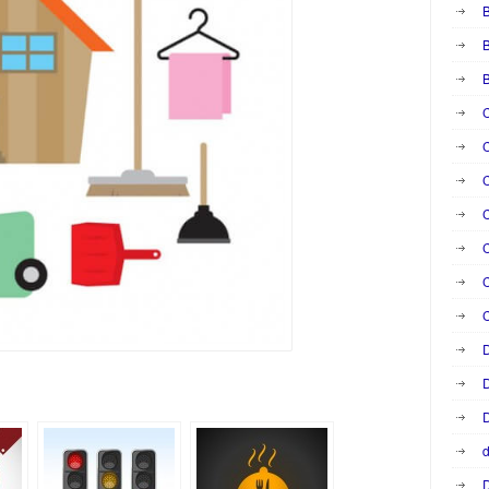
B
B
C
C
C
C
C
C
D
D
D
d
D