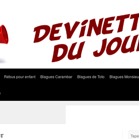
Rébus pour enfant
Blagues Carambar
Blagues de Toto
Blagues Monsieu
s
er