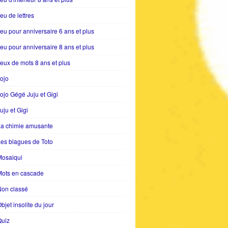
eu de lettres
eu pour anniversaire 6 ans et plus
eu pour anniversaire 8 ans et plus
eux de mots 8 ans et plus
ojo
ojo Gégé Juju et Gigi
uju et Gigi
La chimie amusante
es blagues de Toto
Mosaiqui
Mots en cascade
Non classé
bjet insolite du jour
Quiz