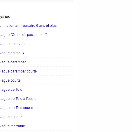
ories
nimation anniversaire 6 ans et plus
lague "On ne dit pas…on dit"
Blague amusante
Blague animaux
Blague carambar
lague carambar courte
lague courte
lague de Toto
lague de Toto à l'école
lague de Toto courte
lague du jour
Blague marrante