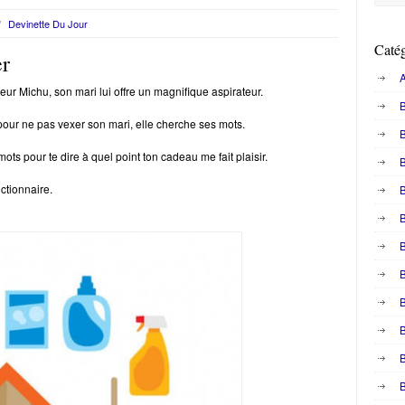
/
Devinette Du Jour
Catég
er
A
r Michu, son mari lui offre un magnifique aspirateur.
B
our ne pas vexer son mari, elle cherche ses mots.
mots pour te dire à quel point ton cadeau me fait plaisir.
ictionnaire.
B
B
B
B
B
B