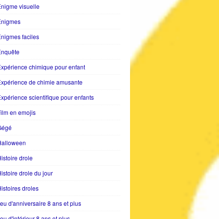
nigme visuelle
Enigmes
nigmes faciles
Enquête
xpérience chimique pour enfant
Expérience de chimie amusante
xpérience scientifique pour enfants
ilm en emojis
Gégé
Halloween
istoire drole
istoire drole du jour
istoires droles
eu d'anniversaire 8 ans et plus
eu d'intérieur 8 ans et plus