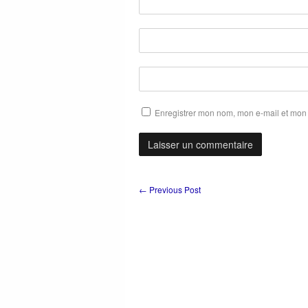
Enregistrer mon nom, mon e-mail et mon 
←
Previous Post