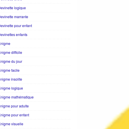
evinette logique
evinette marrante
evinette pour enfant
evinettes enfants
Enigme
nigme difficile
nigme du jour
nigme facile
nigme insolite
Enigme logique
Énigme mathématique
nigme pour adulte
nigme pour enfant
nigme visuelle