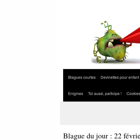
Blagues courtes
Devinettes pour enfant
Enigmes
Toi aussi, participe !
Cookie
Blague du jour : 22 févri