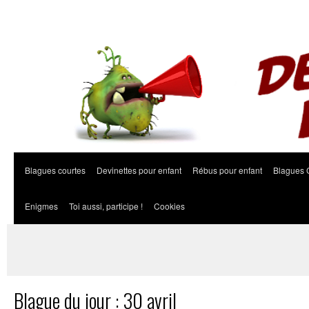
Blagues courtes
Devinettes pour enfant
Rébus pour enfant
Blagues 
Enigmes
Toi aussi, participe !
Cookies
Blague du jour : 30 avril