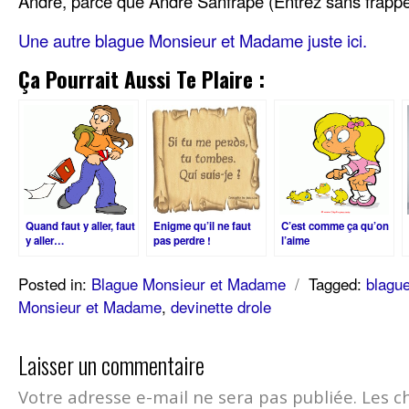
André, parce que André Sanfrapé (Entrez sans frappe
Une autre blague Monsieur et Madame juste ici.
Ça Pourrait Aussi Te Plaire :
Quand faut y aller, faut
Enigme qu’il ne faut
C’est comme ça qu’on
y aller…
pas perdre !
l’aime
Posted in:
Blague Monsieur et Madame
/
Tagged:
blagu
Monsieur et Madame
,
devinette drole
Laisser un commentaire
Votre adresse e-mail ne sera pas publiée.
Les c