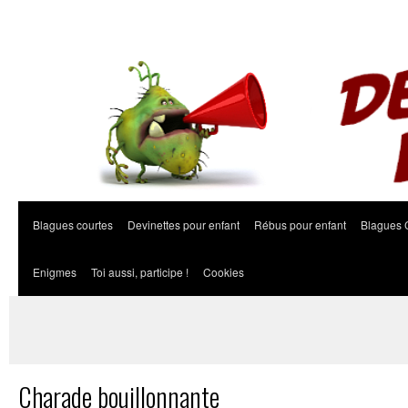
Blagues courtes
Devinettes pour enfant
Rébus pour enfant
Blagues 
Enigmes
Toi aussi, participe !
Cookies
Charade bouillonnante