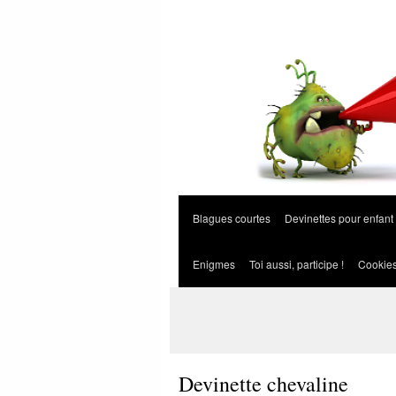
Blagues courtes
Devinettes pour enfant
Enigmes
Toi aussi, participe !
Cookie
Devinette chevaline