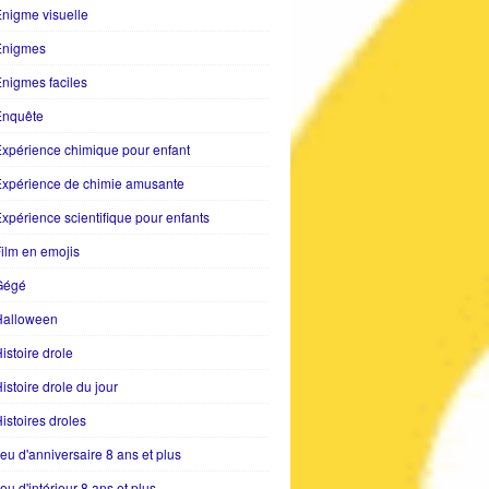
nigme visuelle
Enigmes
nigmes faciles
Enquête
xpérience chimique pour enfant
Expérience de chimie amusante
xpérience scientifique pour enfants
ilm en emojis
Gégé
Halloween
istoire drole
istoire drole du jour
istoires droles
eu d'anniversaire 8 ans et plus
eu d'intérieur 8 ans et plus