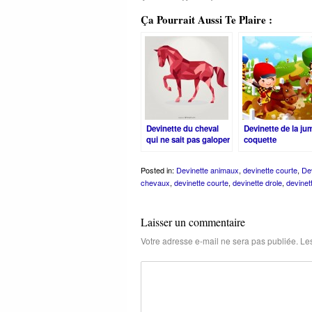
Ça Pourrait Aussi Te Plaire :
Devinette du cheval
Devinette de la ju
qui ne sait pas galoper
coquette
Posted in:
Devinette animaux
,
devinette courte
,
Dev
chevaux
,
devinette courte
,
devinette drole
,
devinet
Laisser un commentaire
Votre adresse e-mail ne sera pas publiée.
Les