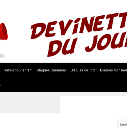
Rébus pour enfant
Blagues Carambar
Blagues de Toto
Blagues Monsieu
s