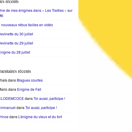
les récents
ne de mes énigmes dans « Les Traîtres » sur
M6
 nouveaux rébus faciles en vidéo
evinette du 30 juillet
evinette du 29 juillet
nigme du 28 juillet
entaires récents
haïs
dans
Blagues courtes
Mario
dans
Enigme de Fall
CLODEMCOCE
dans
Toi aussi, participe !
Emmanuel
dans
Toi aussi, participe !
rince
dans
L’énigme du vieux et du fort