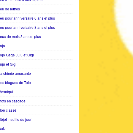
eu de lettres
eu pour anniversaire 6 ans et plus
eu pour anniversaire 8 ans et plus
eux de mots 8 ans et plus
ojo
ojo Gégé Juju et Gigi
uju et Gigi
La chimie amusante
es blagues de Toto
Mosaiqui
Mots en cascade
Non classé
bjet insolite du jour
Quiz