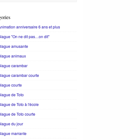
ories
nimation anniversaire 6 ans et plus
lague "On ne dit pas…on dit"
Blague amusante
Blague animaux
Blague carambar
lague carambar courte
lague courte
lague de Toto
lague de Toto à l'école
lague de Toto courte
lague du jour
Blague marrante