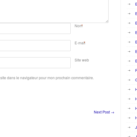
E
E
Nom
*
E
E-mail
*
Site web
E
F
site dans le navigateur pour mon prochain commentaire.
H
H
Next Post
→
H
J
J