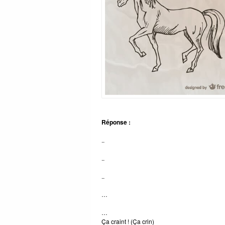
Réponse :
..
..
..
…
…
Ça craint ! (Ça crin)