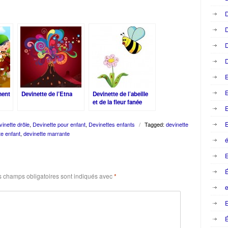
D
D
D
D
E
ment
Devinette de l’Etna
Devinette de l’abeille
et de la fleur fanée
E
E
inette drôle
,
Devinette pour enfant
,
Devinettes enfants
/
Tagged:
devinette
te enfant
,
devinette marrante
é
 champs obligatoires sont indiqués avec
*
e
E
É