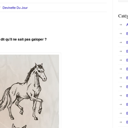
/
Devinette Du Jour
Catég
A
B
it qu’il ne sait pas galoper ?
B
B
B
B
B
B