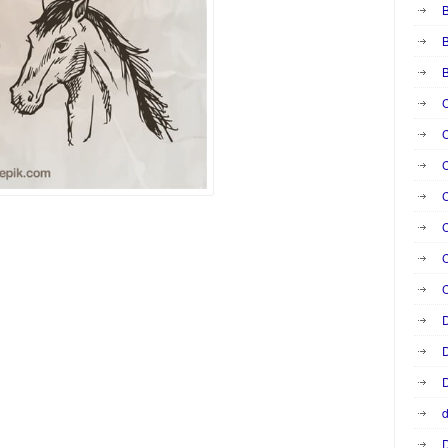
B
B
C
C
C
C
C
C
D
D
D
d
D