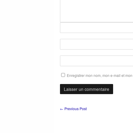
Enregistrer mon nom, mon e-mail et mon 
←
Previous Post