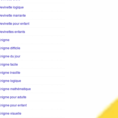
evinette logique
evinette marrante
evinette pour enfant
evinettes enfants
Enigme
nigme difficile
nigme du jour
nigme facile
nigme insolite
Enigme logique
Énigme mathématique
nigme pour adulte
nigme pour enfant
nigme visuelle