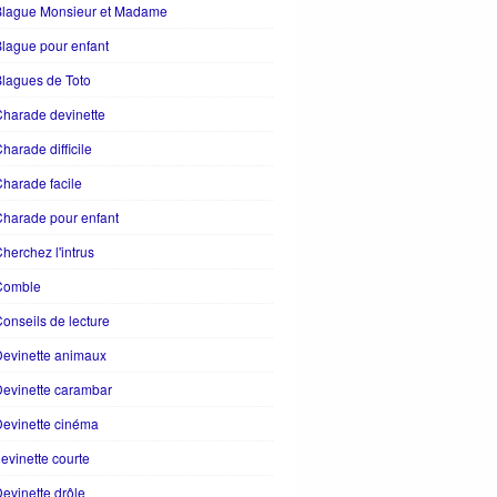
Blague Monsieur et Madame
lague pour enfant
lagues de Toto
harade devinette
harade difficile
harade facile
harade pour enfant
herchez l'intrus
Comble
onseils de lecture
evinette animaux
evinette carambar
evinette cinéma
evinette courte
evinette drôle