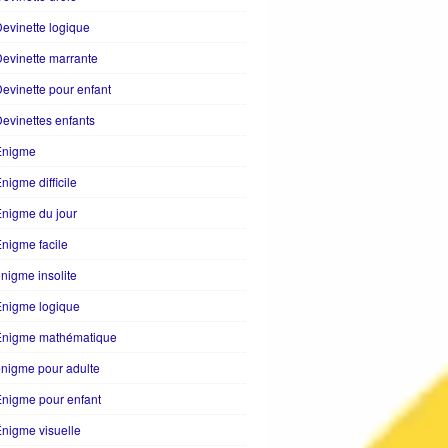
evinette logique
evinette marrante
evinette pour enfant
evinettes enfants
Enigme
nigme difficile
nigme du jour
nigme facile
nigme insolite
Enigme logique
Énigme mathématique
nigme pour adulte
nigme pour enfant
nigme visuelle