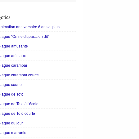
ories
nimation anniversaire 6 ans et plus
lague "On ne dit pas…on dit"
Blague amusante
Blague animaux
Blague carambar
lague carambar courte
lague courte
lague de Toto
lague de Toto à l'école
lague de Toto courte
lague du jour
Blague marrante