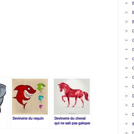
B
B
C
C
C
C
C
C
D
D
D
Devinette du requin
Devinette du cheval
qui ne sait pas galoper
d
é !
D