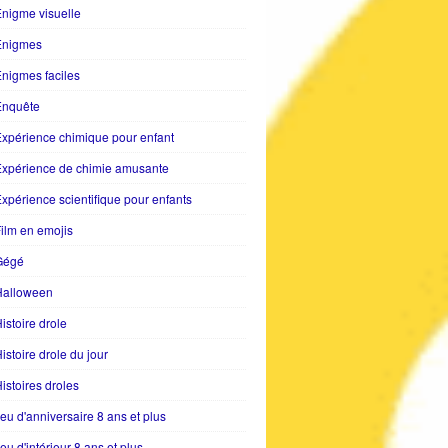
nigme visuelle
Enigmes
nigmes faciles
Enquête
xpérience chimique pour enfant
Expérience de chimie amusante
xpérience scientifique pour enfants
ilm en emojis
Gégé
Halloween
istoire drole
istoire drole du jour
istoires droles
eu d'anniversaire 8 ans et plus
eu d'intérieur 8 ans et plus