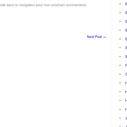
E
site dans le navigateur pour mon prochain commentaire.
E
Next Post
→
E
E
F
H
H
H
J
J