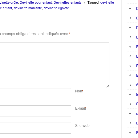
inette drôle
,
Devinette pour enfant
,
Devinettes enfants
/
Tagged:
devinette
te enfant
,
devinette marrante
,
devinette rigolote
D
D
D
 champs obligatoires sont indiqués avec
*
D
E
E
E
é
Nom
*
E-mail
*
e
E
Site web
É