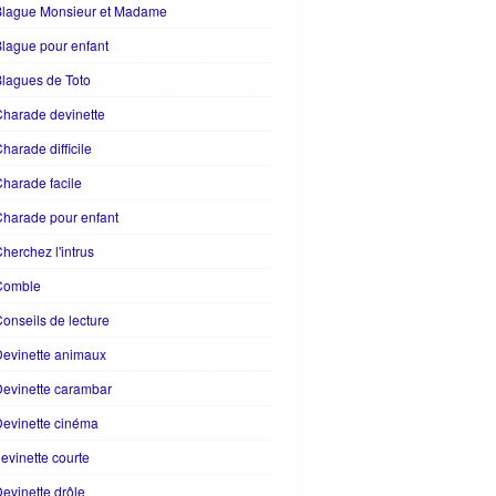
Blague Monsieur et Madame
lague pour enfant
lagues de Toto
harade devinette
harade difficile
harade facile
harade pour enfant
herchez l'intrus
Comble
onseils de lecture
evinette animaux
evinette carambar
evinette cinéma
evinette courte
evinette drôle