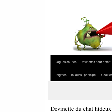
Blagues courtes
Devinettes pour enfant
Enigmes
Toi aussi, participe !
Cookie
Devinette du chat hideux