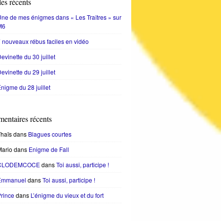
les récents
ne de mes énigmes dans « Les Traîtres » sur
M6
 nouveaux rébus faciles en vidéo
evinette du 30 juillet
evinette du 29 juillet
nigme du 28 juillet
entaires récents
haïs
dans
Blagues courtes
Mario
dans
Enigme de Fall
CLODEMCOCE
dans
Toi aussi, participe !
Emmanuel
dans
Toi aussi, participe !
rince
dans
L’énigme du vieux et du fort