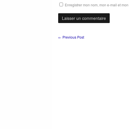
Enregistrer mon nom, mon e-mail et mon 
←
Previous Post