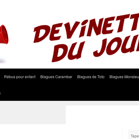
Rébus pour enfant
Blagues Carambar
Blagues de Toto
Blagues Monsieu
s