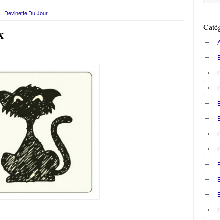
/
Devinette Du Jour
Catég
x
A
B
B
B
B
B
B
B