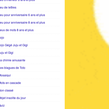
eu de lettres
eu pour anniversaire 6 ans et plus
eu pour anniversaire 8 ans et plus
eux de mots 8 ans et plus
ojo
ojo Gégé Juju et Gigi
uju et Gigi
La chimie amusante
es blagues de Toto
Mosaiqui
Mots en cascade
Non classé
bjet insolite du jour
Quiz