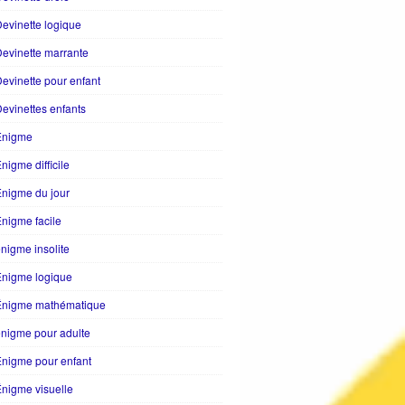
evinette logique
evinette marrante
evinette pour enfant
evinettes enfants
Enigme
nigme difficile
nigme du jour
nigme facile
nigme insolite
Enigme logique
Énigme mathématique
nigme pour adulte
nigme pour enfant
nigme visuelle