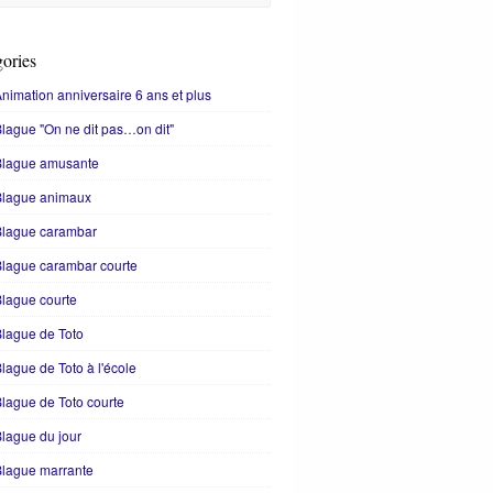
ories
nimation anniversaire 6 ans et plus
lague "On ne dit pas…on dit"
Blague amusante
Blague animaux
Blague carambar
lague carambar courte
lague courte
lague de Toto
lague de Toto à l'école
lague de Toto courte
lague du jour
Blague marrante