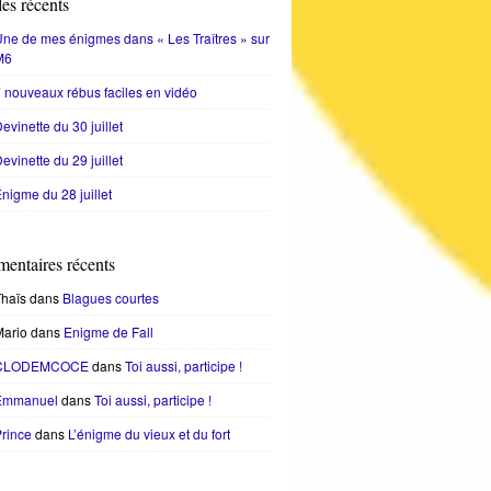
les récents
ne de mes énigmes dans « Les Traîtres » sur
M6
 nouveaux rébus faciles en vidéo
evinette du 30 juillet
evinette du 29 juillet
nigme du 28 juillet
entaires récents
haïs
dans
Blagues courtes
Mario
dans
Enigme de Fall
CLODEMCOCE
dans
Toi aussi, participe !
Emmanuel
dans
Toi aussi, participe !
rince
dans
L’énigme du vieux et du fort