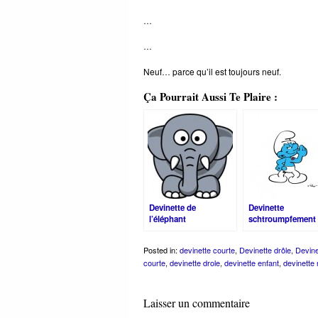
…
…
Neuf… parce qu’il est toujours neuf.
Ça Pourrait Aussi Te Plaire :
Devinette de
Devinette
l’éléphant
schtroumpfement
complètement barré !
drôle !
Posted in:
devinette courte
,
Devinette drôle
,
Devine
courte
,
devinette drole
,
devinette enfant
,
devinette
Laisser un commentaire