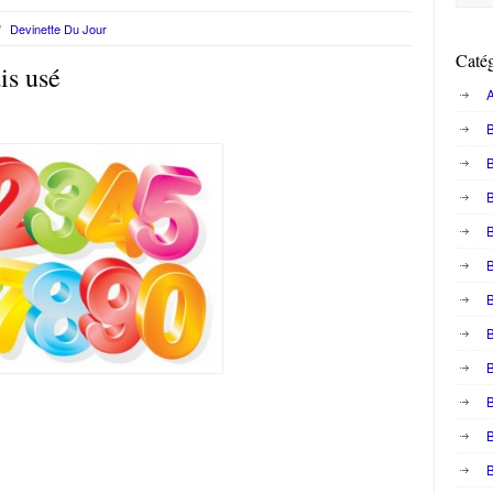
/
Devinette Du Jour
Catég
is usé
A
B
B
B
B
B
B
B