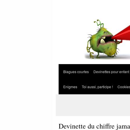
Blagues courtes
Devinettes pour enfant
Enigmes
Toi aussi, participe !
Cookie
Devinette du chiffre jama