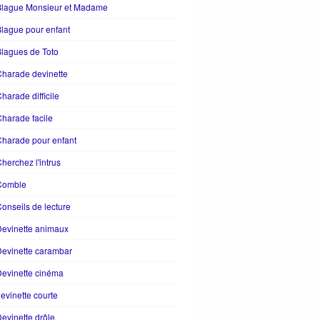
Blague Monsieur et Madame
lague pour enfant
lagues de Toto
harade devinette
harade difficile
harade facile
harade pour enfant
herchez l'intrus
Comble
onseils de lecture
evinette animaux
evinette carambar
evinette cinéma
evinette courte
evinette drôle