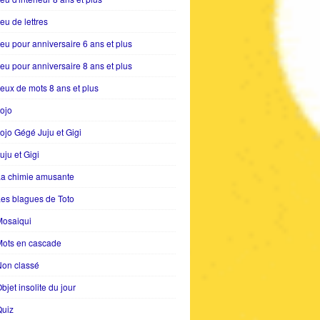
eu de lettres
eu pour anniversaire 6 ans et plus
eu pour anniversaire 8 ans et plus
eux de mots 8 ans et plus
ojo
ojo Gégé Juju et Gigi
uju et Gigi
La chimie amusante
es blagues de Toto
Mosaiqui
Mots en cascade
Non classé
bjet insolite du jour
Quiz