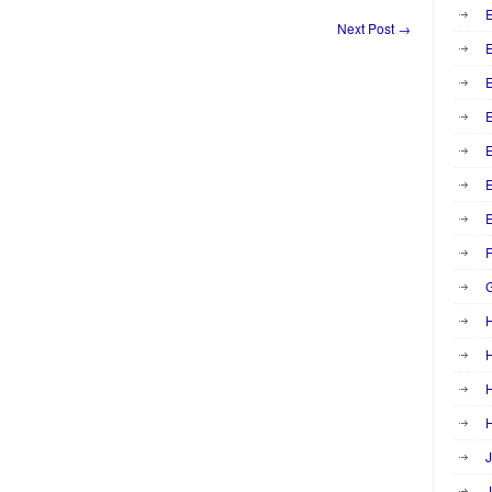
E
Next Post
→
E
E
E
F
H
H
H
J
J