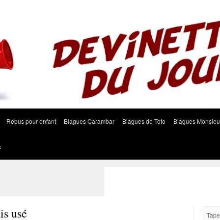
Rébus pour enfant
Blagues Carambar
Blagues de Toto
Blagues Monsieu
s
is usé