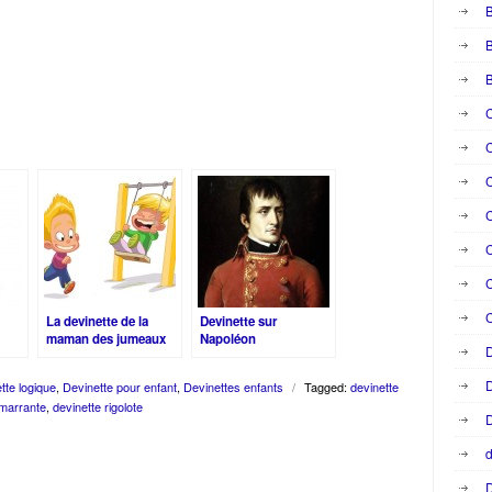
B
B
C
C
C
C
C
C
La devinette de la
Devinette sur
maman des jumeaux
Napoléon
D
D
tte logique
,
Devinette pour enfant
,
Devinettes enfants
/
Tagged:
devinette
 marrante
,
devinette rigolote
D
d
D