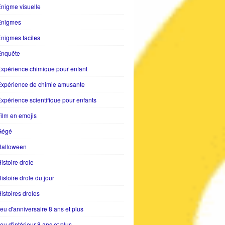
nigme visuelle
Enigmes
nigmes faciles
Enquête
xpérience chimique pour enfant
Expérience de chimie amusante
xpérience scientifique pour enfants
ilm en emojis
Gégé
Halloween
istoire drole
istoire drole du jour
istoires droles
eu d'anniversaire 8 ans et plus
eu d'intérieur 8 ans et plus