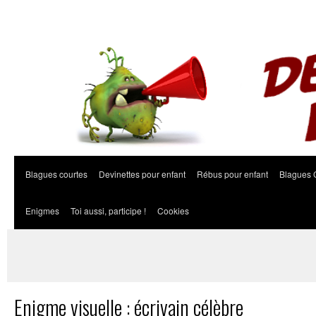
Blagues courtes
Devinettes pour enfant
Rébus pour enfant
Blagues 
Enigmes
Toi aussi, participe !
Cookies
Enigme visuelle : écrivain célèbre