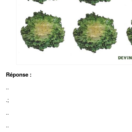
Réponse :
..
.;
..
..