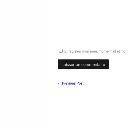
Enregistrer mon nom, mon e-mail et mon 
←
Previous Post