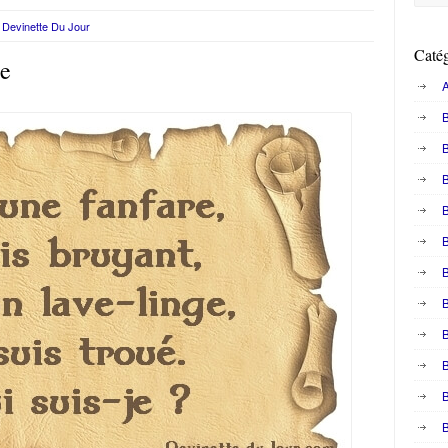
Devinette Du Jour
Catég
ée
A
B
B
B
B
B
B
B