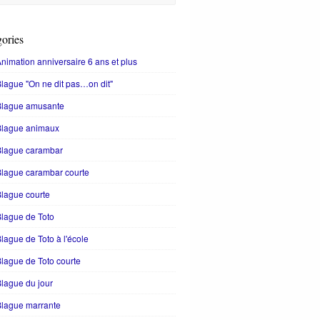
ories
nimation anniversaire 6 ans et plus
lague "On ne dit pas…on dit"
Blague amusante
Blague animaux
Blague carambar
lague carambar courte
lague courte
lague de Toto
lague de Toto à l'école
lague de Toto courte
lague du jour
Blague marrante