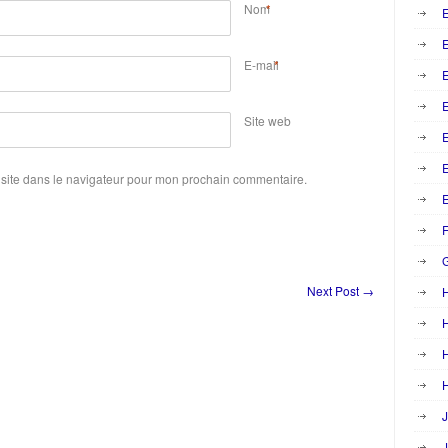
Nom
*
E
E-mail
*
E
Site web
E
site dans le navigateur pour mon prochain commentaire.
E
F
Next Post
→
H
H
H
J
J