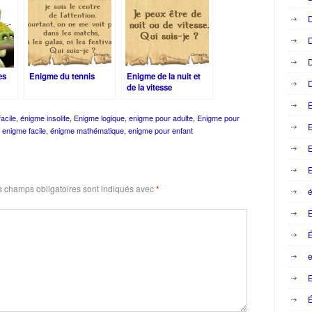
D
D
D
es
Enigme du tennis
Enigme de la nuit et
D
de la vitesse
acile
,
énigme insolite
,
Enigme logique
,
enigme pour adulte
,
Enigme pour
E
,
enigme facile
,
énigme mathématique
,
enigme pour enfant
E
E
 champs obligatoires sont indiqués avec
*
é
e
E
É