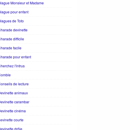
Blague Monsieur et Madame
lague pour enfant
lagues de Toto
harade devinette
harade difficile
harade facile
harade pour enfant
herchez l'intrus
Comble
onseils de lecture
evinette animaux
evinette carambar
evinette cinéma
evinette courte
evinette drôle