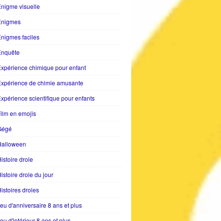
nigme visuelle
Enigmes
nigmes faciles
Enquête
xpérience chimique pour enfant
Expérience de chimie amusante
xpérience scientifique pour enfants
ilm en emojis
Gégé
Halloween
istoire drole
istoire drole du jour
istoires droles
eu d'anniversaire 8 ans et plus
eu d'intérieur 8 ans et plus