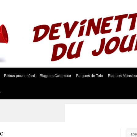
Rébus pour enfant
Blagues Carambar
Blagues de Toto
Blagues Monsieu
s
ée