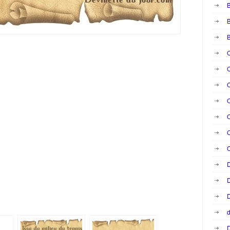
B
B
C
C
C
C
C
C
D
D
D
d
D