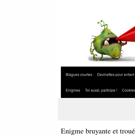
Blagues courtes
Devinettes pour enfant
Enigmes
Toi aussi, participe !
Cookie
Enigme bruyante et trou