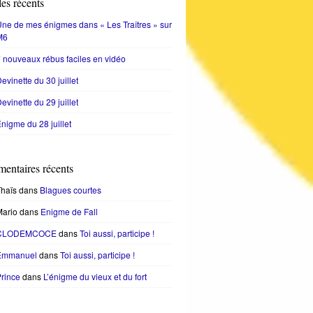
les récents
ne de mes énigmes dans « Les Traîtres » sur
M6
 nouveaux rébus faciles en vidéo
evinette du 30 juillet
evinette du 29 juillet
nigme du 28 juillet
entaires récents
haïs
dans
Blagues courtes
Mario
dans
Enigme de Fall
CLODEMCOCE
dans
Toi aussi, participe !
Emmanuel
dans
Toi aussi, participe !
rince
dans
L’énigme du vieux et du fort