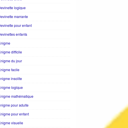
evinette logique
evinette marrante
evinette pour enfant
evinettes enfants
Enigme
nigme difficile
nigme du jour
nigme facile
nigme insolite
Enigme logique
Énigme mathématique
nigme pour adulte
nigme pour enfant
nigme visuelle