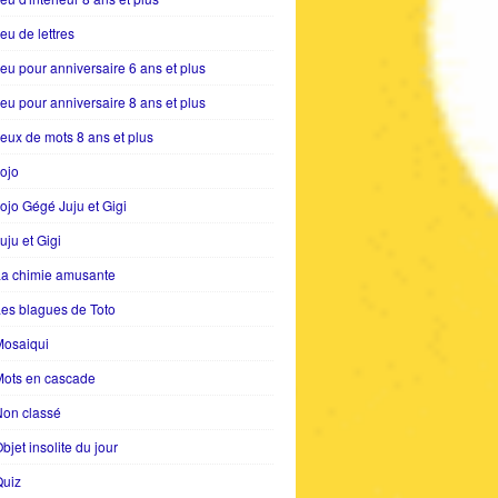
eu de lettres
eu pour anniversaire 6 ans et plus
eu pour anniversaire 8 ans et plus
eux de mots 8 ans et plus
ojo
ojo Gégé Juju et Gigi
uju et Gigi
La chimie amusante
es blagues de Toto
Mosaiqui
Mots en cascade
Non classé
bjet insolite du jour
Quiz