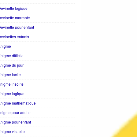
evinette logique
evinette marrante
evinette pour enfant
evinettes enfants
Enigme
nigme difficile
nigme du jour
nigme facile
nigme insolite
Enigme logique
Énigme mathématique
nigme pour adulte
nigme pour enfant
nigme visuelle