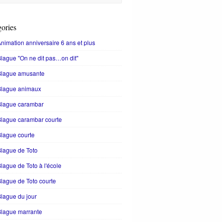
ories
nimation anniversaire 6 ans et plus
lague "On ne dit pas…on dit"
Blague amusante
Blague animaux
Blague carambar
lague carambar courte
lague courte
lague de Toto
lague de Toto à l'école
lague de Toto courte
lague du jour
Blague marrante