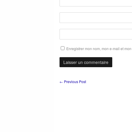
Enregistrer mon nom, mon e-mail et mon 
←
Previous Post