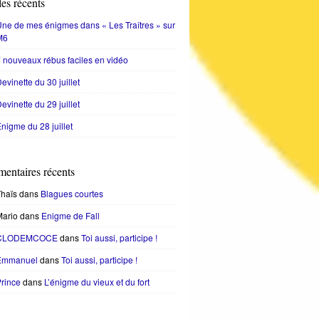
les récents
ne de mes énigmes dans « Les Traîtres » sur
M6
 nouveaux rébus faciles en vidéo
evinette du 30 juillet
evinette du 29 juillet
nigme du 28 juillet
entaires récents
haïs
dans
Blagues courtes
Mario
dans
Enigme de Fall
CLODEMCOCE
dans
Toi aussi, participe !
Emmanuel
dans
Toi aussi, participe !
rince
dans
L’énigme du vieux et du fort