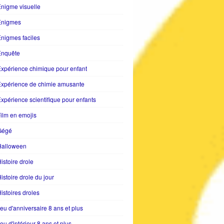
nigme visuelle
Enigmes
nigmes faciles
Enquête
xpérience chimique pour enfant
Expérience de chimie amusante
xpérience scientifique pour enfants
ilm en emojis
Gégé
Halloween
istoire drole
istoire drole du jour
istoires droles
eu d'anniversaire 8 ans et plus
eu d'intérieur 8 ans et plus