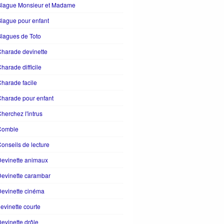
Blague Monsieur et Madame
lague pour enfant
lagues de Toto
harade devinette
harade difficile
harade facile
harade pour enfant
herchez l'intrus
Comble
onseils de lecture
evinette animaux
evinette carambar
evinette cinéma
evinette courte
evinette drôle