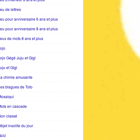
eu de lettres
eu pour anniversaire 6 ans et plus
eu pour anniversaire 8 ans et plus
eux de mots 8 ans et plus
ojo
ojo Gégé Juju et Gigi
uju et Gigi
La chimie amusante
es blagues de Toto
Mosaiqui
Mots en cascade
Non classé
bjet insolite du jour
Quiz