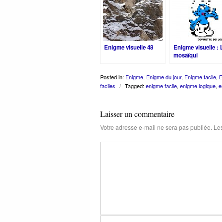
Enigme visuelle 48
Enigme visuelle : 
mosaïqui
Posted in:
Enigme
,
Enigme du jour
,
Enigme facile
,
E
faciles
/
Tagged:
enigme facile
,
enigme logique
,
e
Laisser un commentaire
Votre adresse e-mail ne sera pas publiée.
Les