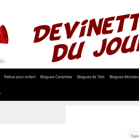
Rébus pour enfant
Blagues Carambar
Blagues de Toto
Blagues Monsieu
s