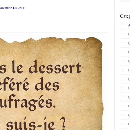
Devinette Du Jour
Catég
A
B
B
B
B
B
B
B