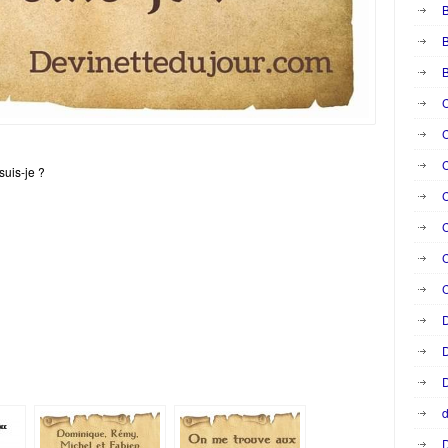
B
B
C
C
C
suis-je ?
C
C
C
D
D
D
d
D