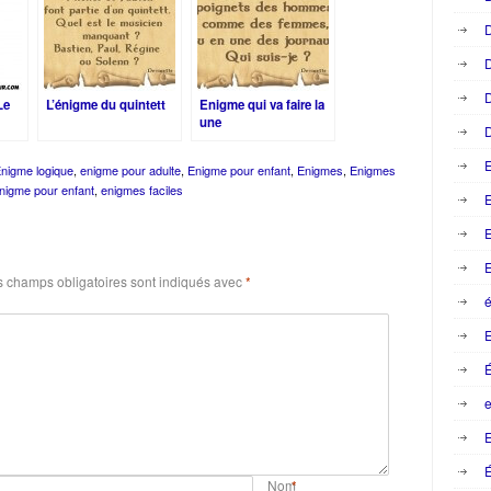
D
D
D
Le
L’énigme du quintett
Enigme qui va faire la
une
D
nigme logique
,
enigme pour adulte
,
Enigme pour enfant
,
Enigmes
,
Enigmes
nigme pour enfant
,
enigmes faciles
E
E
E
 champs obligatoires sont indiqués avec
*
é
e
E
É
Nom
*