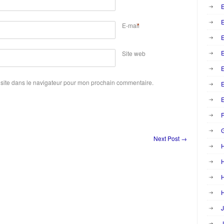
E
E-mail
*
E
Site web
E
site dans le navigateur pour mon prochain commentaire.
E
F
Next Post
→
H
H
H
J
J