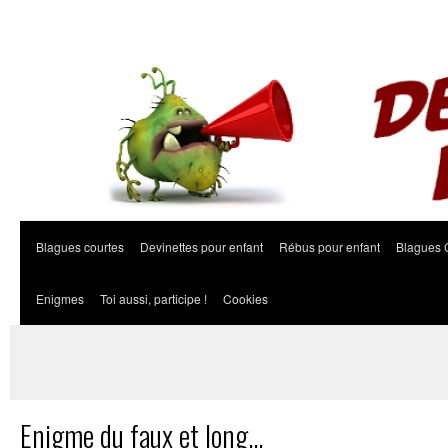
Blagues courtes
Devinettes pour enfant
Rébus pour enfant
Blagues 
Enigmes
Toi aussi, participe !
Cookies
Enigme du faux et long…