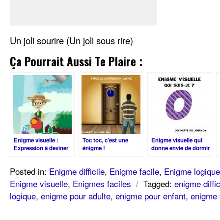
Un joli sourire (Un joli sous rire)
Ça Pourrait Aussi Te Plaire :
Enigme visuelle :
Toc toc, c’est une
Enigme visuelle qui
Expression à deviner
énigme !
donne envie de dormir
Posted in:
Enigme difficile
,
Enigme facile
,
Enigme logique
Enigme visuelle
,
Enigmes faciles
/
Tagged:
enigme diffic
logique
,
enigme pour adulte
,
enigme pour enfant
,
enigme 