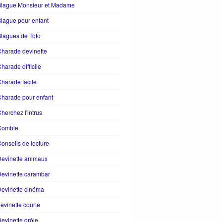
Blague Monsieur et Madame
lague pour enfant
lagues de Toto
harade devinette
harade difficile
harade facile
harade pour enfant
herchez l'intrus
Comble
onseils de lecture
evinette animaux
evinette carambar
evinette cinéma
evinette courte
evinette drôle