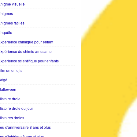
nigme visuelle
Enigmes
nigmes faciles
Enquête
xpérience chimique pour enfant
Expérience de chimie amusante
xpérience scientifique pour enfants
ilm en emojis
Gégé
Halloween
istoire drole
istoire drole du jour
istoires droles
eu d'anniversaire 8 ans et plus
eu d'intérieur 8 ans et plus