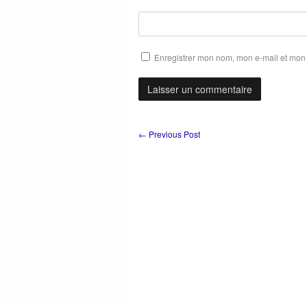
Enregistrer mon nom, mon e-mail et mon 
←
Previous Post