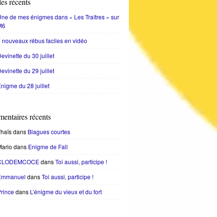
les récents
ne de mes énigmes dans « Les Traîtres » sur
M6
 nouveaux rébus faciles en vidéo
evinette du 30 juillet
evinette du 29 juillet
nigme du 28 juillet
entaires récents
haïs
dans
Blagues courtes
Mario
dans
Enigme de Fall
CLODEMCOCE
dans
Toi aussi, participe !
Emmanuel
dans
Toi aussi, participe !
rince
dans
L’énigme du vieux et du fort