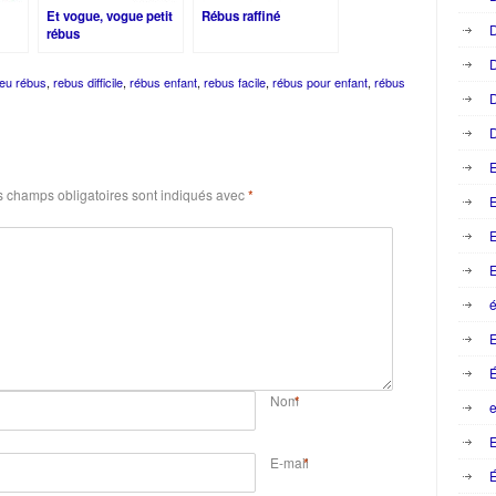
Et vogue, vogue petit
Rébus raffiné
D
rébus
D
jeu rébus
,
rebus difficile
,
rébus enfant
,
rebus facile
,
rébus pour enfant
,
rébus
D
D
 champs obligatoires sont indiqués avec
*
E
E
E
é
Nom
*
e
E
E-mail
*
É