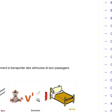
B
B
C
C
C
C
C
ement à transporter des véhicules et leur passagers.
C
D
D
D
d
D