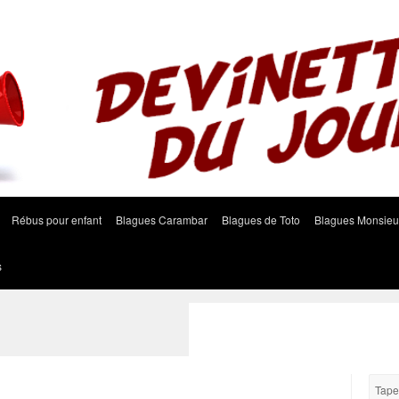
Rébus pour enfant
Blagues Carambar
Blagues de Toto
Blagues Monsieu
s