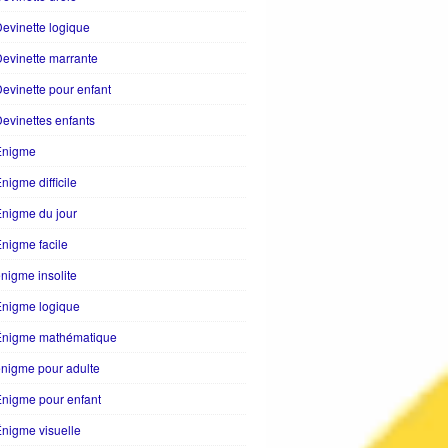
evinette logique
evinette marrante
evinette pour enfant
evinettes enfants
Enigme
nigme difficile
nigme du jour
nigme facile
nigme insolite
Enigme logique
Énigme mathématique
nigme pour adulte
nigme pour enfant
nigme visuelle