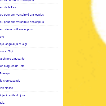
eu de lettres
eu pour anniversaire 6 ans et plus
eu pour anniversaire 8 ans et plus
eux de mots 8 ans et plus
ojo
ojo Gégé Juju et Gigi
uju et Gigi
La chimie amusante
es blagues de Toto
Mosaiqui
Mots en cascade
Non classé
bjet insolite du jour
Quiz