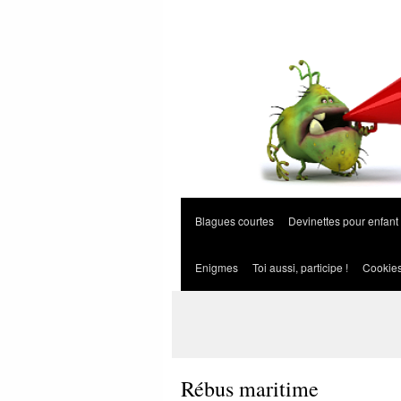
Blagues courtes
Devinettes pour enfant
Enigmes
Toi aussi, participe !
Cookie
Rébus maritime