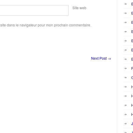
E
Site web
E
site dans le navigateur pour mon prochain commentaire.
E
Next Post
→
E
F
H
H
H
J
J