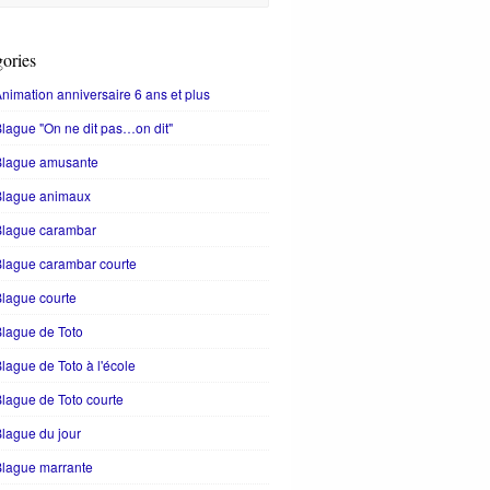
ories
nimation anniversaire 6 ans et plus
lague "On ne dit pas…on dit"
Blague amusante
Blague animaux
Blague carambar
lague carambar courte
lague courte
lague de Toto
lague de Toto à l'école
lague de Toto courte
lague du jour
Blague marrante