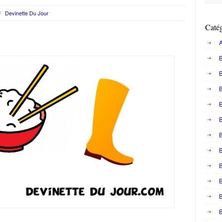
/
Devinette Du Jour
Catég
A
B
B
B
B
B
B
B