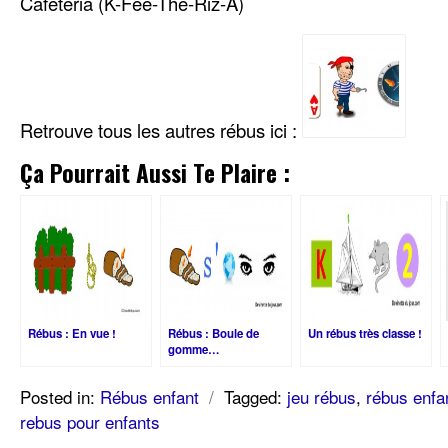
Cafétéria (K-Fée-Thé-Riz-A)
Retrouve tous les autres rébus ici :
Ça Pourrait Aussi Te Plaire :
Rébus : En vue !
Rébus : Boule de
Un rébus très classe !
gomme…
Posted in:
Rébus enfant
/
Tagged:
jeu rébus
,
rébus enfa
rebus pour enfants