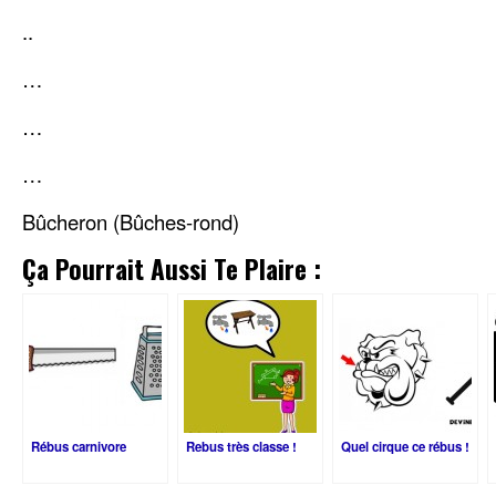
..
…
…
…
Bûcheron (Bûches-rond)
Ça Pourrait Aussi Te Plaire :
Rébus carnivore
Rebus très classe !
Quel cirque ce rébus !