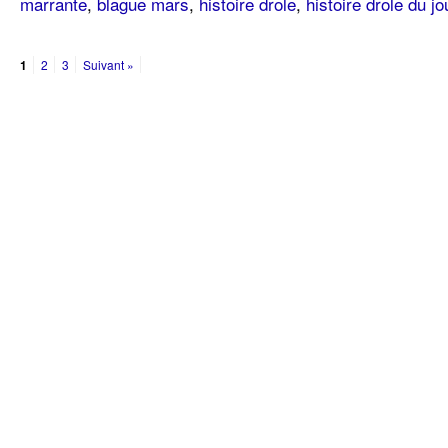
marrante
,
blague mars
,
histoire drole
,
histoire drole du jo
1
2
3
Suivant »